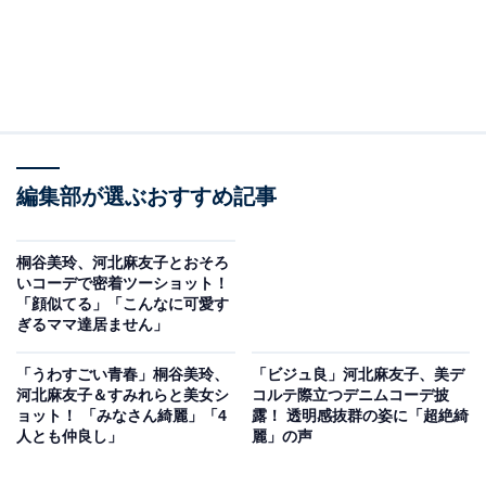
編集部が選ぶおすすめ記事
桐谷美玲、河北麻友子とおそろ
いコーデで密着ツーショット！
「顔似てる」「こんなに可愛す
ぎるママ達居ません」
「うわすごい青春」桐谷美玲、
「ビジュ良」河北麻友子、美デ
河北麻友子＆すみれらと美女シ
コルテ際立つデニムコーデ披
ョット！ 「みなさん綺麗」「4
露！ 透明感抜群の姿に「超絶綺
人とも仲良し」
麗」の声