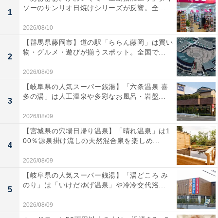
ソーのサンリオ日焼けシリーズが反響。全...
1
2026/08/10
【群馬県藤岡市】道の駅「ららん藤岡」は買い
物・グルメ・遊びが揃うスポット。全国で...
2
2026/08/09
【岐阜県の人気スーパー銭湯】「六条温泉 喜
多の湯」は人工温泉や多彩なお風呂・岩盤...
3
2026/08/09
【宮城県の穴場日帰り温泉】「晴れ温泉」は1
00％源泉掛け流しの天然混合泉を楽しめ...
4
2026/08/09
【岐阜県の人気スーパー銭湯】「湯どころ み
のり」は「いけだゆげ温泉」や冷冷交代浴...
5
2026/08/09