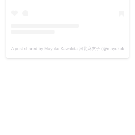
A post shared by Mayuko Kawakita 河北麻友子 (@mayukokawakitao