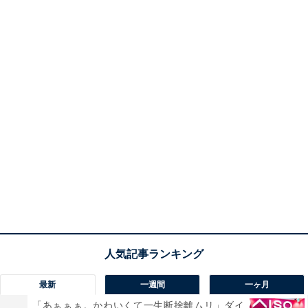
最新
一週間
一ヶ月
「あぁぁぁ。かわいくて一生断捨離ムリ」ダイ