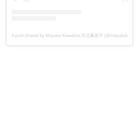
A post shared by Mayuko Kawakita 河北麻友子 (@mayukokawakitao