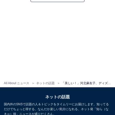
All About ニュース
ネットの話題
「美しい！」河北麻友子、ディズニーで圧巻の美脚ショット公開！ 「お嬢可愛すぎる」「サンタ帽かわいい」
ネットの話題
国内外のSNSで話題の人＆トピックをタイムリーにお届けします。知ってる
だけでちょっと得する、なんだか楽しい気分になれる、ネット発「知ら（な
きゃ）損」ニュースが盛りだくさん。