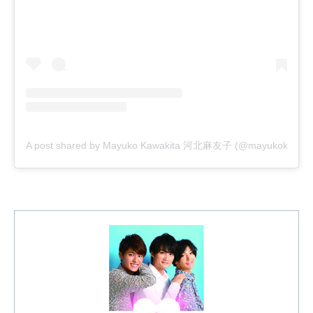
A post shared by Mayuko Kawakita 河北麻友子 (@mayukokawakitao