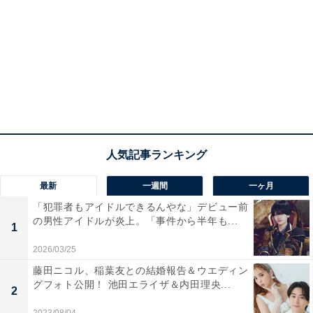
最新
一週間
一ヶ月
「犯罪者もアイドルできるんやな」デビュー前
の男性アイドルが炎上。「事件から半年も...
1
2026/03/25
藤田ニコル、稲葉友との結婚報告＆ウエディン
グフォト公開！ 池田エライザ＆内田理央...
2