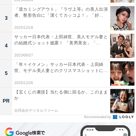
2023/08/04
「逆カミングアウト」『ラヴ上等』の美人出演
者、整形告白に「潔くてカッコよ！」「好...
3
2025/12/18
サッカー日本代表・上田綺世、美人モデル妻と
の結婚式ショット披露！ 「美男美女」「...
4
2023/06/27
「年々イケメン」サッカー日本代表・上田綺
世、モデル美人妻とのクリスマスショットに...
5
2025/12/26
【宝くじの裏技】当たる側に回るか、このまま
か
PR
合同会社デジタルファーム
Recommended by