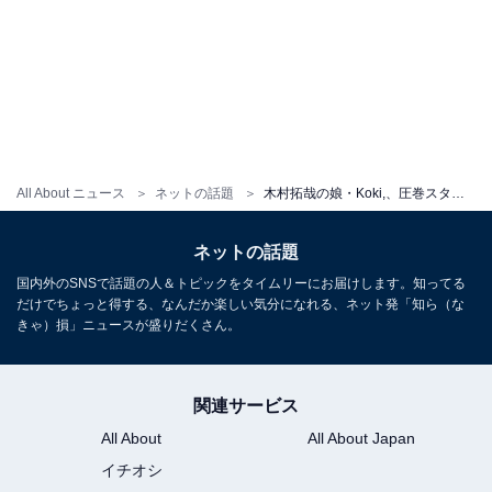
All About ニュース
ネットの話題
木村拓哉の娘・Koki,、圧巻スタイル＆ボディラインが際立つドレス姿を披露！ 高級感あふれる美貌
ネットの話題
国内外のSNSで話題の人＆トピックをタイムリーにお届けします。知ってる
だけでちょっと得する、なんだか楽しい気分になれる、ネット発「知ら（な
きゃ）損」ニュースが盛りだくさん。
関連サービス
All About
All About Japan
イチオシ