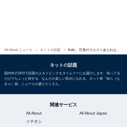
All About ニュース
ネットの話題
Koki,、圧巻のウエストあらわなへそ出しショット公開！ 撮影後オフショットで「ルイ・ヴィトン」コーデ
ネットの話題
国内外のSNSで話題の人＆トピックをタイムリーにお届けします。知ってる
だけでちょっと得する、なんだか楽しい気分になれる、ネット発「知ら（な
きゃ）損」ニュースが盛りだくさん。
関連サービス
All About
All About Japan
イチオシ