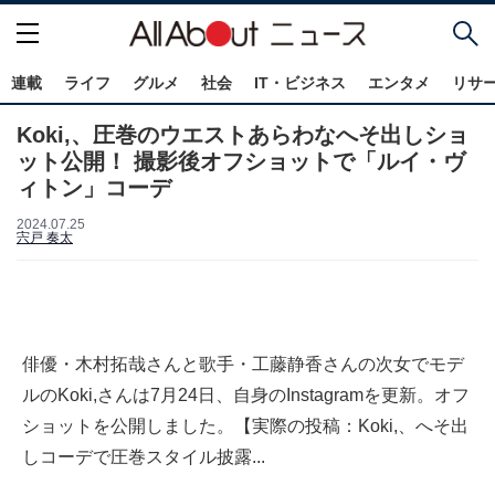
連載
ライフ
グルメ
社会
IT・ビジネス
エンタメ
リサ
Koki,、圧巻のウエストあらわなへそ出しショ
ット公開！ 撮影後オフショットで「ルイ・ヴ
ィトン」コーデ
2024.07.25
宍戸 奏太
俳優・木村拓哉さんと歌手・工藤静香さんの次女でモデ
ルのKoki,さんは7月24日、自身のInstagramを更新。オフ
ショットを公開しました。【実際の投稿：Koki,、へそ出
しコーデで圧巻スタイル披露...