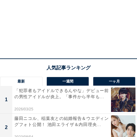
最新
一週間
一ヶ月
「犯罪者もアイドルできるんやな」デビュー前
の男性アイドルが炎上。「事件から半年も...
1
2026/03/25
藤田ニコル、稲葉友との結婚報告＆ウエディン
グフォト公開！ 池田エライザ＆内田理央...
2