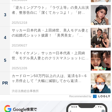
2023/08/04
「逆カミングアウト」『ラヴ上等』の美人出演
者、整形告白に「潔くてカッコよ！」「好...
3
2025/12/18
サッカー日本代表・上田綺世、美人モデル妻と
の結婚式ショット披露！ 「美男美女」「...
4
2023/06/27
「年々イケメン」サッカー日本代表・上田綺
世、モデル美人妻とのクリスマスショットに...
5
2025/12/26
カードローン50万円以上の人は、返済を3～6
ヶ月停止して『大幅に減額してから返済...
PR
渋谷法務総合事務所
Recommended by