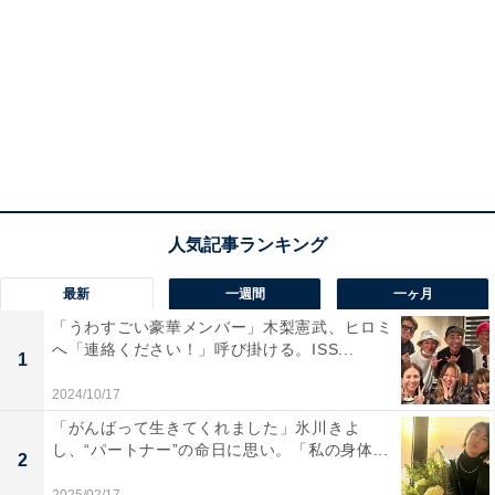
最新
一週間
一ヶ月
「うわすごい豪華メンバー」木梨憲武、ヒロミ
へ「連絡ください！」呼び掛ける。ISS...
1
2024/10/17
「がんばって生きてくれました」氷川きよ
し、“パートナー”の命日に思い。「私の身体...
2