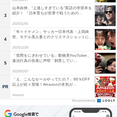
2025/02/17
山本由伸、“上達しすぎている”英語の学習本を
紹介！ 『日本育ちが世界で戦うための...
3
2025/11/05
「年々イケメン」サッカー日本代表・上田綺
世、モデル美人妻とのクリスマスショットに...
4
2025/12/26
「世間をにぎわせている」動物系YouTuber、
違法行為の告発に声明「飼育してい...
5
2025/02/07
「え、こんなセールやってたの？」80％OFF
以上が続々登場！Amazonの本気が...
PR
Amazon
Recommended by