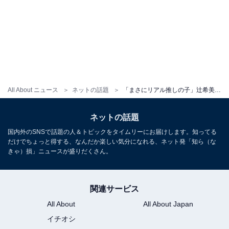
All About ニュース
ネットの話題
「まさにリアル推しの子」辻希美の長女、インスタで初の顔出しショット公開！ 「可愛さが完成されとる」
ネットの話題
国内外のSNSで話題の人＆トピックをタイムリーにお届けします。知ってる
だけでちょっと得する、なんだか楽しい気分になれる、ネット発「知ら（な
きゃ）損」ニュースが盛りだくさん。
関連サービス
All About
All About Japan
イチオシ