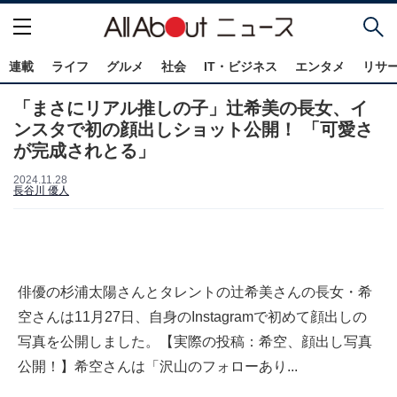
連載
ライフ
グルメ
社会
IT・ビジネス
エンタメ
リサ
「まさにリアル推しの子」辻希美の長女、イ
ンスタで初の顔出しショット公開！ 「可愛さ
が完成されとる」
2024.11.28
長谷川 優人
俳優の杉浦太陽さんとタレントの辻希美さんの長女・希
空さんは11月27日、自身のInstagramで初めて顔出しの
写真を公開しました。【実際の投稿：希空、顔出し写真
公開！】希空さんは「沢山のフォローあり...