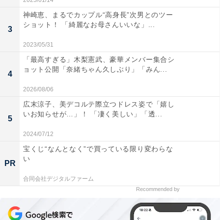
2025/01/14
神崎恵、まるでカップル“高身長”次男とのツー
ショット！ 「綺麗なお母さんいいな」...
3
2023/05/31
「最高すぎる」木梨憲武、豪華メンバー集合シ
ョット公開「奈緒ちゃん久しぶり」「みん...
4
2026/08/06
広末涼子、美デコルテ際立つドレス姿で「嬉し
いお知らせが…」！ 「凄く美しい」「透...
5
2024/07/12
宝くじ“なんとなく”で買っている限り変わらな
い
PR
合同会社デジタルファーム
Recommended by