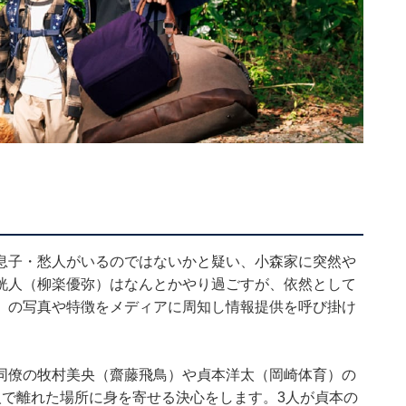
息子・愁人がいるのではないかと疑い、小森家に突然や
洸人（柳楽優弥）はなんとかやり過ごすが、依然として
）の写真や特徴をメディアに周知し情報提供を呼び掛け
。
同僚の牧村美央（齋藤飛鳥）や貞本洋太（岡崎体育）の
人で離れた場所に身を寄せる決心をします。3人が貞本の