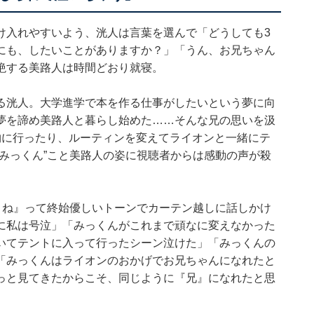
け入れやすいよう、洸人は言葉を選んで「どうしても3
にも、したいことがありますか？」「うん、お兄ちゃん
絶する美路人は時間どおり就寝。
る洸人。大学進学で本を作る仕事がしたいという夢に向
夢を諦め美路人と暮らし始めた……そんな兄の思いを汲
物に行ったり、ルーティンを変えてライオンと一緒にテ
みっくん”こと美路人の姿に視聴者からは感動の声が殺
ったよね』って終始優しいトーンでカーテン越しに話しかけ
に私は号泣」「みっくんがこれまで頑なに変えなかった
いてテントに入って行ったシーン泣けた」「みっくんの
「みっくんはライオンのおかげでお兄ちゃんになれたと
っと見てきたからこそ、同じように『兄』になれたと思