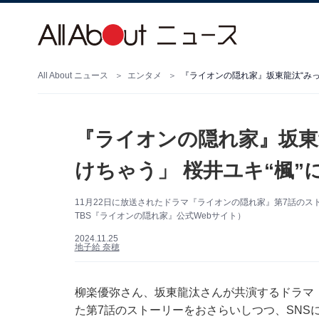
All About ニュース
エンタメ
『ライオンの隠れ家』坂東
けちゃう」 桜井ユキ“楓
11月22日に放送されたドラマ『ライオンの隠れ家』第7話の
TBS『ライオンの隠れ家』公式Webサイト）
2024.11.25
地子給 奈穂
柳楽優弥さん、坂東龍汰さんが共演するドラマ『
た第7話のストーリーをおさらいしつつ、SNS