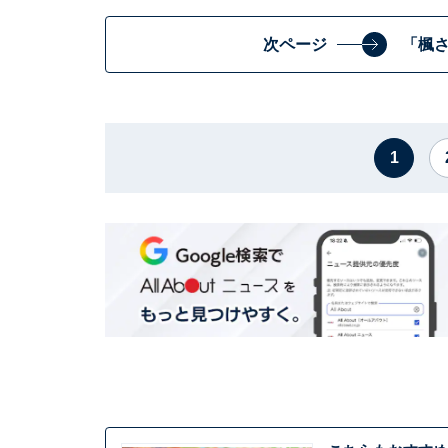
次ページ
「楓
1