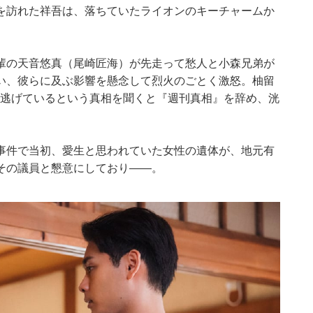
を訪れた祥吾は、落ちていたライオンのキーチャームか
輩の天音悠真（尾崎匠海）が先走って愁人と小森兄弟が
い、彼らに及ぶ影響を懸念して烈火のごとく激怒。柚留
ら逃げているという真相を聞くと『週刊真相』を辞め、洸
事件で当初、愛生と思われていた女性の遺体が、地元有
その議員と懇意にしており――。