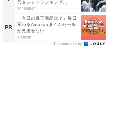
代タレントランキング...
2026/08/02
COCO VIL
「今日の目玉商品は？」毎日
変わるAmazonタイムセール
PR
が見逃せない
Amazon
Recommended by