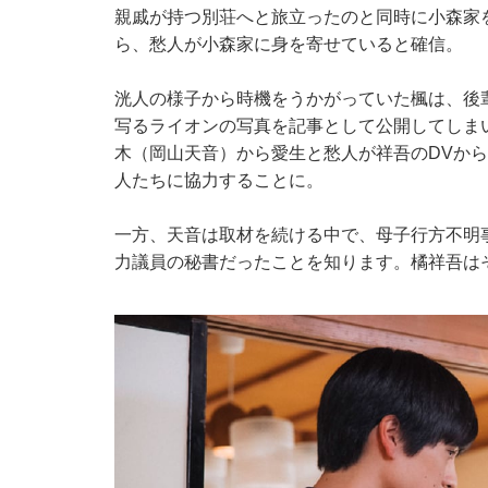
親戚が持つ別荘へと旅立ったのと同時に小森家
ら、愁人が小森家に身を寄せていると確信。
洸人の様子から時機をうかがっていた楓は、後
写るライオンの写真を記事として公開してしま
木（岡山天音）から愛生と愁人が祥吾のDVか
人たちに協力することに。
一方、天音は取材を続ける中で、母子行方不明
力議員の秘書だったことを知ります。橘祥吾は