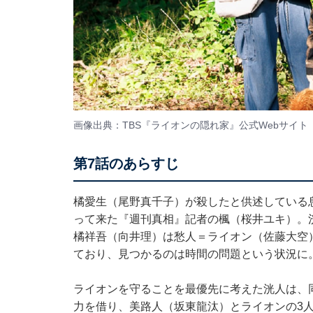
画像出典：TBS『ライオンの隠れ家』
公式Webサイト
第7話のあらすじ
橘愛生（尾野真千子）が殺したと供述している
って来た『週刊真相』記者の楓（桜井ユキ）。
橘祥吾（向井理）は愁人＝ライオン（佐藤大空
ており、見つかるのは時間の問題という状況に
ライオンを守ることを最優先に考えた洸人は、
力を借り、美路人（坂東龍汰）とライオンの3