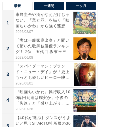
最新
一週間
一ヶ月
東野圭吾や湊かなえだけじゃ
【40代
ない、「業と罪」を描く『映
いと思う
1
1
画ちいかわ』から強く連想し
代タレン
た...
2026/08/07
2026/08/0
「実は一般家庭出身」と聞い
東野圭
て驚いた歌舞伎俳優ランキン
ない、
2
2
グ！ 2位「五代目 坂東玉三...
画ちい
た...
2023/06/08
2026/08/0
『スパイダーマン：ブラン
ワケあ
ド・ニュー・デイ』が「史上
マ『フ
3
3
もっとも優しいヒーロー映
演技連発
画」に...
の...
2026/08/01
2026/08/0
『映画ちいかわ』興行収入10
「FRUI
0億円到達は確実か。今後の
うまい
4
4
「失速」と「盛り上がり」
ング！ 2
が...
2026/07/28
2026/08/0
【40代が選ぶ】ダンスがうま
すべて
いと思うSTARTO社所属の30
るその
5
PR