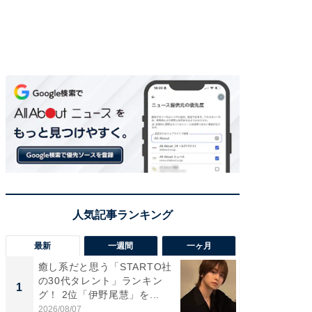
最新
一週間
一ヶ月
癒し系だと思う「STARTO社
癒し系だ
の30代タレント」ランキン
の若手
1
1
グ！ 2位「伊野尾慧」を...
グ！ 2
2026/08/07
2026/08/0