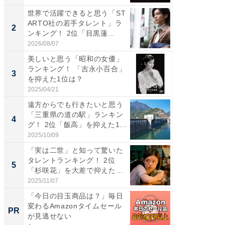
世界で活躍できると思う「ST
「パフ
ARTO社の若手タレント」ラ
思うST
2
2
ンキング！ 2位「目黒蓮...
ンキング
2026/08/07
2026/08/0
美しいと思う「昭和の女優」
ギャップ
ランキング！ 「吉永小百合」
RTO社
3
3
を抑えた1位は？
キング！
2025/04/21
2026/08/0
遠方からでも行きたいと思う
癒し系だ
「三重県の道の駅」ランキン
の30代
4
4
グ！ 2位「飯高」を抑えた1...
グ！ 2
2025/10/09
2026/08/0
「実は二世」と知って驚いた
「ファン
タレントランキング！ 2位
ARTO
5
5
「杉咲花」を大差で抑えた1
グ！ 2
位...
2025/11/07
2026/08/0
「今日の目玉商品は？」毎日
「捨て
変わるAmazonタイムセール
い」捨
PR
PR
が見逃せない
ったの