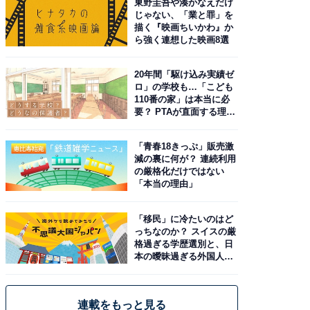
東野圭吾や湊かなえだけ
じゃない、「業と罪」を
描く『映画ちいかわ』か
ら強く連想した映画8選
20年間「駆け込み実績ゼ
ロ」の学校も…「こども
110番の家」は本当に必
要？ PTAが直面する理想
と現実
「青春18きっぷ」販売激
減の裏に何が？ 連続利用
の厳格化だけではない
「本当の理由」
「移民」に冷たいのはど
っちなのか？ スイスの厳
格過ぎる学歴選別と、日
本の曖昧過ぎる外国人政
策
連載をもっと見る