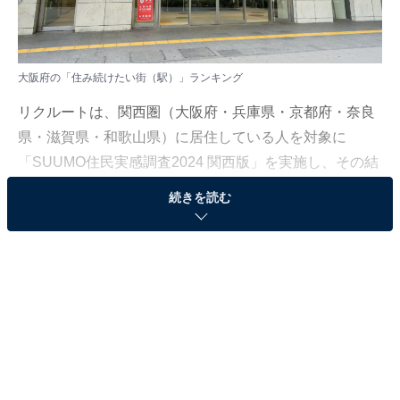
大阪府の「住み続けたい街（駅）」ランキング
リクルートは、関西圏（大阪府・兵庫県・京都府・奈良
県・滋賀県・和歌山県）に居住している人を対象に
「SUUMO住民実感調査2024 関西版」を実施し、その結
果を発表しました。本記事では、大阪府版「住み続けた
続きを読む
い街（駅）ランキング」を紹介します。
＞10位までの全ランキング結果を見る
2位：阿倍野（地下鉄谷町線）
2位は「阿倍野（地下鉄谷町線）」でした。阿倍野駅は
大阪市阿倍野区に位置し、地下鉄谷町線と阪堺電気軌道