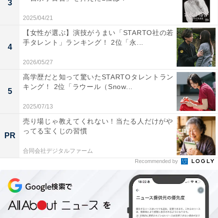
3
2025/04/21
【女性が選ぶ】演技がうまい「STARTO社の若
手タレント」ランキング！ 2位「永...
4
1
2
2026/05/27
高学歴だと知って驚いたSTARTOタレントラン
キング！ 2位「ラウール（Snow...
5
2025/07/13
売り場じゃ教えてくれない！当たる人だけがや
ってる宝くじの習慣
PR
合同会社デジタルファーム
Recommended by