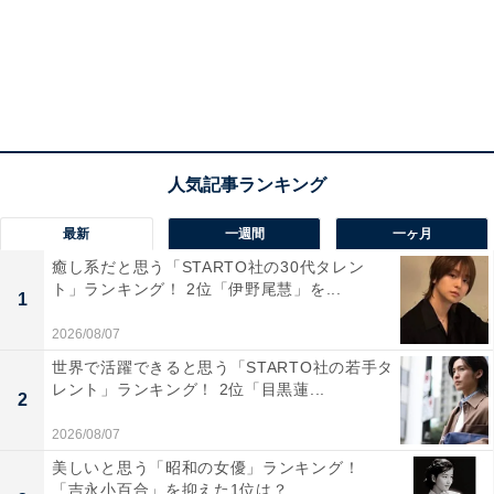
最新
一週間
一ヶ月
癒し系だと思う「STARTO社の30代タレン
ト」ランキング！ 2位「伊野尾慧」を...
1
2026/08/07
こちらもおすすめ
世界で活躍できると思う「STARTO社の若手タ
関西圏の「住み続けたい街（駅）」ランキン
レント」ランキング！ 2位「目黒蓮...
グ！ 2位「元田中（叡山電鉄叡山本線）」、1位
2
は？
2026/08/07
美しいと思う「昭和の女優」ランキング！
「吉永小百合」を抑えた1位は？