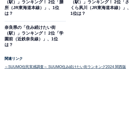
（駅）」ランキング！ 2位「膳
（駅）」ランキング！ 2位「さ
所（JR東海道本線）」、1位
くら夙川（JR東海道本線）」、
は？
1位は？
1位：中崎町（地下鉄谷町線）
奈良県の「住み続けたい街
1位は「中崎町（地下鉄谷町線）」でした。中崎町駅
（駅）」ランキング！ 2位「学
園前（近鉄奈良線）」、1位
は、大阪市北区に位置する地下鉄谷町線の駅です。梅田
は？
エリアに近接しており、便利なロケーションが特徴で
す。また、おしゃれな飲食店やショップが点在し、若い
関連リンク
世代からも人気のあるエリアとなっています。商店街も
～SUUMO住民実感調査～ SUUMO住み続けたい街ランキング2024 関西版
充実しており、レトロな雰囲気が漂う魅力的な地域で
す。
10位までの全ランキング結果を見
次ページ
る