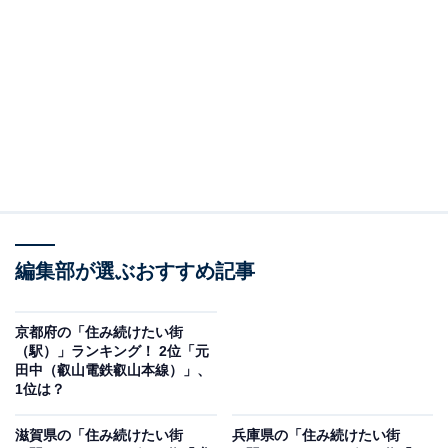
上町線が乗り入れる駅です。駅周辺には大型商業施設が
あり、買い物環境が充実しています。また、近隣には近
鉄南大阪線の大阪阿部野橋駅やJRの天王寺駅があり、複
数の路線を利用できるため、大阪市内の各方面へのアク
セスが良好です。
編集部が選ぶおすすめ記事
京都府の「住み続けたい街
（駅）」ランキング！ 2位「元
田中（叡山電鉄叡山本線）」、
1位は？
滋賀県の「住み続けたい街
兵庫県の「住み続けたい街