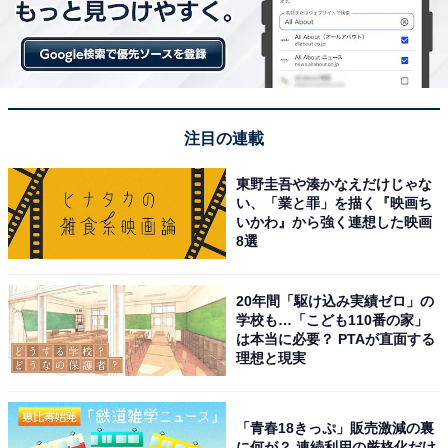
注目の連載
東野圭吾や湊かなえだけじゃな
い、「業と罪」を描く『映画ち
いかわ』から強く連想した映画
8選
20年間「駆け込み実績ゼロ」の
学校も…「こども110番の家」
は本当に必要？ PTAが直面する
理想と現実
「青春18きっぷ」販売激減の裏
に何が？ 連続利用の厳格化だけ