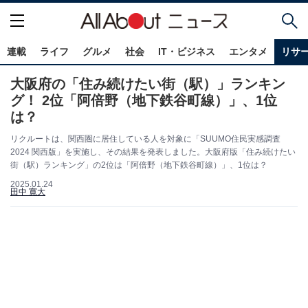
連載
ライフ
グルメ
社会
IT・ビジネス
エンタメ
リサ
大阪府の「住み続けたい街（駅）」ランキン
グ！ 2位「阿倍野（地下鉄谷町線）」、1位
は？
リクルートは、関西圏に居住している人を対象に「SUUMO住民実感調査
2024 関西版」を実施し、その結果を発表しました。大阪府版「住み続けたい
街（駅）ランキング」の2位は「阿倍野（地下鉄谷町線）」、1位は？
2025.01.24
田中 寛大