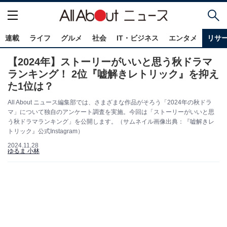
連載
ライフ
グルメ
社会
IT・ビジネス
エンタメ
リサ
【2024年】ストーリーがいいと思う秋ドラマ
ランキング！ 2位『嘘解きレトリック』を抑え
た1位は？
All About ニュース編集部では、さまざまな作品がそろう「2024年の秋ドラ
マ」について独自のアンケート調査を実施。今回は「ストーリーがいいと思
う秋ドラマランキング」を公開します。（サムネイル画像出典：『嘘解きレ
トリック』公式Instagram）
2024.11.28
ゆるま 小林