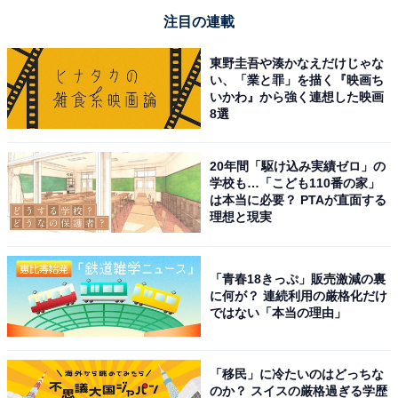
注目の連載
東野圭吾や湊かなえだけじゃな
い、「業と罪」を描く『映画ち
いかわ』から強く連想した映画
8選
20年間「駆け込み実績ゼロ」の
学校も…「こども110番の家」
は本当に必要？ PTAが直面する
理想と現実
「青春18きっぷ」販売激減の裏
に何が？ 連続利用の厳格化だけ
ではない「本当の理由」
「移民」に冷たいのはどっちな
のか？ スイスの厳格過ぎる学歴