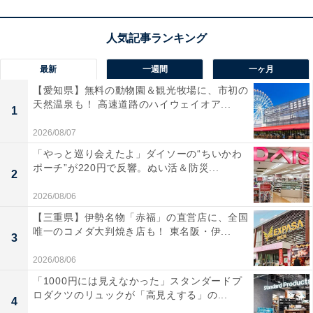
最新
一週間
一ヶ月
【愛知県】無料の動物園＆観光牧場に、市初の
天然温泉も！ 高速道路のハイウェイオア...
1
2026/08/07
「やっと巡り会えたよ」ダイソーの“ちいかわ
ポーチ”が220円で反響。ぬい活＆防災...
2
2026/08/06
【三重県】伊勢名物「赤福」の直営店に、全国
唯一のコメダ大判焼き店も！ 東名阪・伊...
3
2026/08/06
「1000円には見えなかった」スタンダードプ
ロダクツのリュックが「高見えする」の...
4