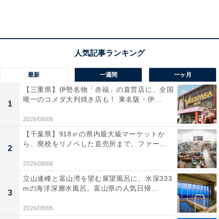
最新
一週間
一ヶ月
【三重県】伊勢名物「赤福」の直営店に、全国
唯一のコメダ大判焼き店も！ 東名阪・伊...
1
2026/08/06
【千葉県】918㎡の県内最大級マーケットか
ら、廃校をリノベした直売所まで。ファー...
2
2026/08/06
立山連峰と富山湾を望む展望風呂に、水深333
mの海洋深層水風呂。富山県の人気日帰...
3
2026/08/06