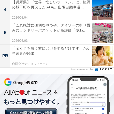
【兵庫県】「世界一忙しいラーメン」に、龍野
の城下町を再現したSAも。山陽自動車道...
4
2026/08/04
「これ絶対に便利なやつや」ダイソーの折り畳
み式ランドリーバスケットが高評価「使わ...
5
2026/08/03
「宝くじを買う前に〇〇をするだけです」7億
当選者が続出
PR
合同会社デジタルファーム
Recommended by