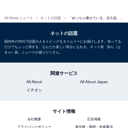
All About ニュース
ネットの話題
「めっちゃ痩せている」北斗晶、ダイエットで5キロ痩せ「綺麗になった」「若返りましたね」大反響！
ネットの話題
国内外のSNSで話題の人＆トピックをタイムリーにお届けします。知ってる
だけでちょっと得する、なんだか楽しい気分になれる、ネット発「知ら（な
きゃ）損」ニュースが盛りだくさん。
関連サービス
All About
All About Japan
イチオシ
サイト情報
会社概要
広告掲載
プライバシーポリシー
著作権・商標・免責事項