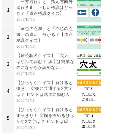
「一方通行」と「指定方向外
【兵庫
進行禁止」正しい標識はどっ
ーメン
1
1
ち？【道路標識クイズ】
再現した
道...
2022/12/26
2026/08/0
「黄色の点滅」と「赤色の点
【三重
滅」の違い、分かる？【道路
の直営
2
2
標識クイズ】
ダ大判焼
伊...
2022/12/26
2026/08/0
【難読駅名クイズ】「穴太」
【千葉県
はなんて読む？ 漢字は簡単な
級マー
3
3
のになかなか読めない…
ノベし
ー...
2024/10/23
2026/08/0
【ひらがなクイズ】解けると
ステラ
快感！ 空欄に共通する2文字
詰め放題
4
4
は？ ヒントは武道に励む人
00円で「
2026/07/01
2026/08/0
【ひらがなクイズ】解けると
立山連
すっきり！ 空欄を埋めるひら
風呂に、
5
5
がな2文字は？ ヒントは駆...
層水風
帰...
2026/06/30
2026/08/0