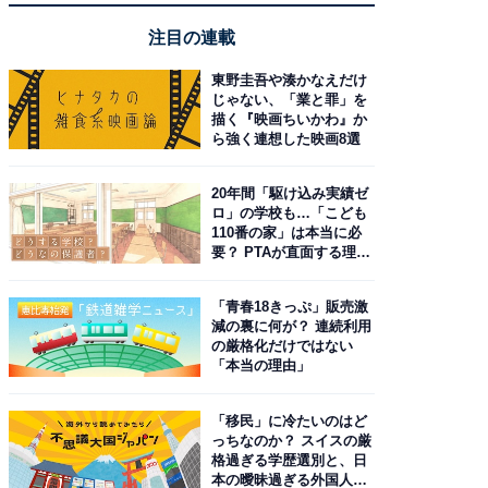
注目の連載
東野圭吾や湊かなえだけ
じゃない、「業と罪」を
描く『映画ちいかわ』か
ら強く連想した映画8選
20年間「駆け込み実績ゼ
ロ」の学校も…「こども
110番の家」は本当に必
要？ PTAが直面する理想
と現実
「青春18きっぷ」販売激
減の裏に何が？ 連続利用
の厳格化だけではない
「本当の理由」
「移民」に冷たいのはど
っちなのか？ スイスの厳
格過ぎる学歴選別と、日
本の曖昧過ぎる外国人政