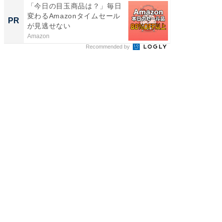
「今日の目玉商品は？」毎日
「え、
変わるAmazonタイムセール
の？」8
PR
PR
が見逃せない
場！Ama
Amazon
Amazon
Recommended by