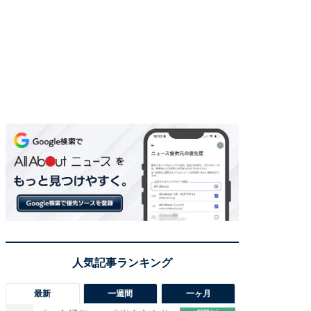
最新
一週間
一ヶ月