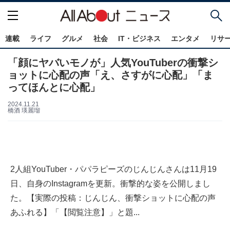
連載
ライフ
グルメ
社会
IT・ビジネス
エンタメ
リサ
「顔にヤバいモノが」人気YouTuberの衝撃シ
ョットに心配の声「え、さすがに心配」「ま
ってほんとに心配」
2024.11.21
橋酒 瑛麗瑠
2人組YouTuber・パパラピーズのじんじんさんは11月19
日、自身のInstagramを更新。衝撃的な姿を公開しまし
た。【実際の投稿：じんじん、衝撃ショットに心配の声
あふれる】「【閲覧注意】」と題...