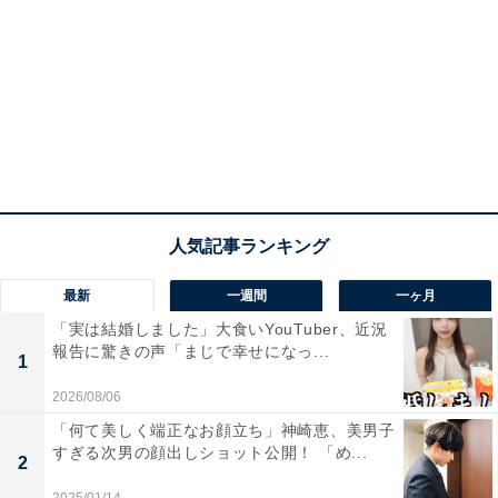
最新
一週間
一ヶ月
「実は結婚しました」大食いYouTuber、近況
報告に驚きの声「まじで幸せになっ...
1
2026/08/06
「何て美しく端正なお顔立ち」神崎恵、美男子
すぎる次男の顔出しショット公開！ 「め...
2