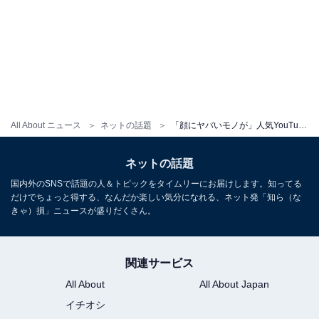
All About ニュース
ネットの話題
「顔にヤバいモノが」人気YouTuberの衝撃ショットに心配の声「え、さすがに心配」「まってほんとに心配」
ネットの話題
国内外のSNSで話題の人＆トピックをタイムリーにお届けします。知ってる
だけでちょっと得する、なんだか楽しい気分になれる、ネット発「知ら（な
きゃ）損」ニュースが盛りだくさん。
関連サービス
All About
All About Japan
イチオシ