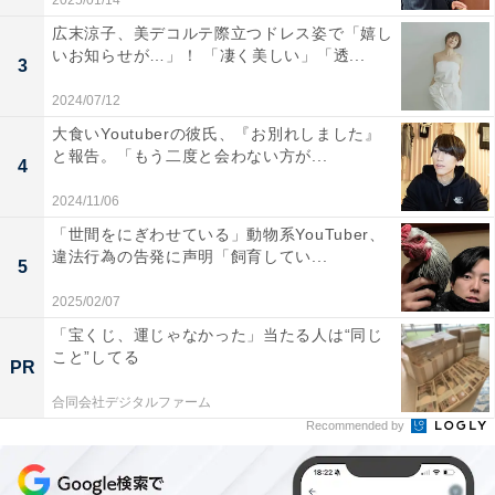
2025/01/14
広末涼子、美デコルテ際立つドレス姿で「嬉し
いお知らせが…」！ 「凄く美しい」「透...
3
2024/07/12
大食いYoutuberの彼氏、『お別れしました』
と報告。「もう二度と会わない方が...
4
2024/11/06
「世間をにぎわせている」動物系YouTuber、
違法行為の告発に声明「飼育してい...
5
2025/02/07
「宝くじ、運じゃなかった」当たる人は“同じ
こと”してる
PR
合同会社デジタルファーム
Recommended by