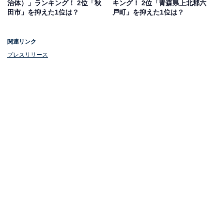
治体）」ランキング！ 2位「秋
キング！ 2位「青森県上北郡六
田市」を抑えた1位は？
戸町」を抑えた1位は？
関連リンク
プレスリリース
1位：上富良野
2年連続1位にランクインしたのは、JR富良野線「上富良
野駅」です。ラベンダー畑や美しい丘陵地帯への玄関口
として、多くの観光客に親しまれています。
また、子育て支援や高齢者支援も充実。スーパーや医療
機関もそろっているので生活に困りません。
この記事の筆者：くま なかこ プロフィール