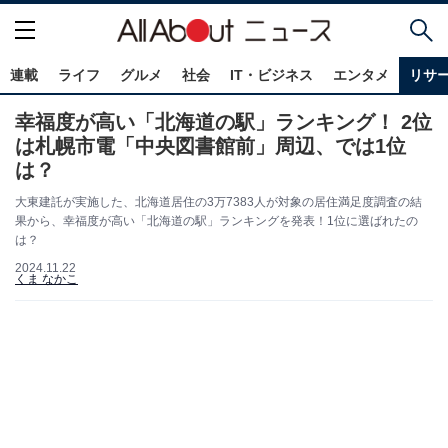
連載
ライフ
グルメ
社会
IT・ビジネス
エンタメ
リサ
幸福度が高い「北海道の駅」ランキング！ 2位
は札幌市電「中央図書館前」周辺、では1位
は？
大東建託が実施した、北海道居住の3万7383人が対象の居住満足度調査の結
果から、幸福度が高い「北海道の駅」ランキングを発表！1位に選ばれたの
は？
2024.11.22
くま なかこ