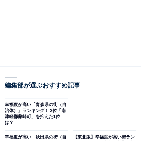
2位：中央図書館前A
2位にランクインしたのは、石山通・中央図書館前・電
車事業所前・ロープウェイ入口を統合した中央図書館前
Aです。
市内最大の図書館である中央図書館を中心に、商業施設
や学校など暮らしや教育に関する施設が充実。藻岩山や
路面電車など、自然を楽しめる環境も整っています。
編集部が選ぶおすすめ記事
幸福度が高い「青森県の街（自
治体）」ランキング！ 2位「南
津軽郡藤崎町」を抑えた1位
は？
幸福度が高い「秋田県の街（自
【東北版】幸福度が高い街ラン