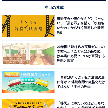
注目の連載
東野圭吾や湊かなえだけじゃな
い、「業と罪」を描く『映画ち
いかわ』から強く連想した映画
8選
20年間「駆け込み実績ゼロ」の
学校も…「こども110番の家」
は本当に必要？ PTAが直面する
理想と現実
「青春18きっぷ」販売激減の裏
に何が？ 連続利用の厳格化だけ
ではない「本当の理由」
「移民」に冷たいのはどっちな
のか？ スイスの厳格過ぎる学歴