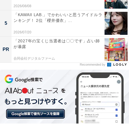
2026/08/08
「KAWAII LAB.」でかわいいと思うアイドルラ
ンキング！ 2位「櫻井優衣」...
5
2026/07/20
こちらもおすすめ
「2027年の宝くじ当選者は〇〇です」占い師
が暴露
幸福度が高い「北海道の街（自治体）」ランキ
PR
ング！ 2位「上川郡東川町」を抑えた1位は？
合同会社デジタルファーム
Recommended by
1
2