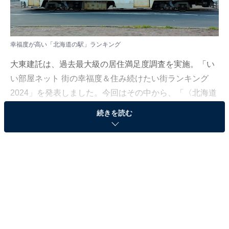
幸福度が高い「北海道の駅」ランキング
大東建託は、過去最大級の居住満足度調査を実施。「い
い部屋ネット 街の幸福度＆住み続けたい街ランキング
2024」を発表しました。今回はその中から、「〈北海道
版〉幸福度の高い駅ランキング」を紹介します。
続きを読む
なお北海道の「街の幸福度（駅）」ランキングは、北海
道居住の20歳以上の男女を対象に調査を実施し、2020～
2024年の回答3万7383人分を累計して集計（一部の回答
のみ2019年を追加、回答者に重複なし）。回答者が50人
以上の自治体を対象としています。
＞5位までの全ランキング結果