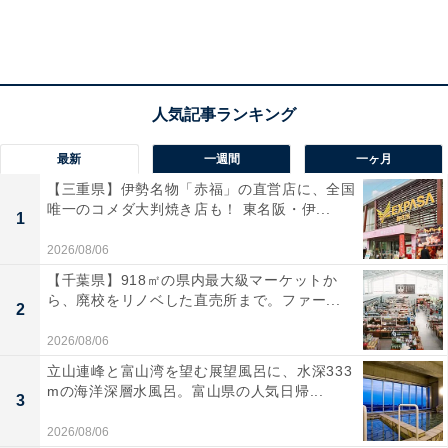
最新
一週間
一ヶ月
【三重県】伊勢名物「赤福」の直営店に、全国
唯一のコメダ大判焼き店も！ 東名阪・伊...
1
2026/08/06
【千葉県】918㎡の県内最大級マーケットか
ら、廃校をリノベした直売所まで。ファー...
2
2026/08/06
立山連峰と富山湾を望む展望風呂に、水深333
mの海洋深層水風呂。富山県の人気日帰...
3
2026/08/06