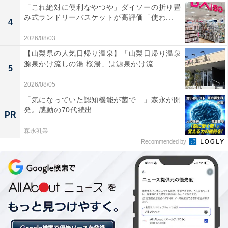
「これ絶対に便利なやつや」ダイソーの折り畳
み式ランドリーバスケットが高評価「使わ...
4
2026/08/03
【山梨県の人気日帰り温泉】「山梨日帰り温泉
源泉かけ流しの湯 桜湯」は源泉かけ流...
5
2026/08/05
「気になっていた認知機能が菌で…」森永が開
発。感動の70代続出
PR
森永乳業
Recommended by