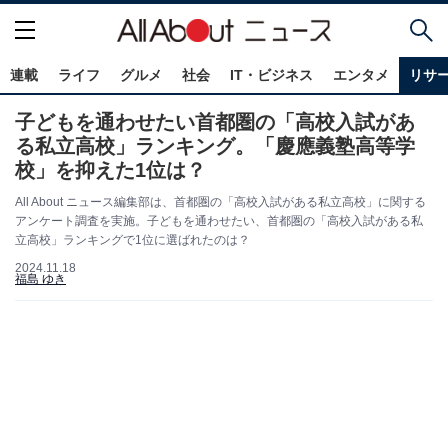
連載
ライフ
グルメ
社会
IT・ビジネス
エンタメ
リサ
子どもを通わせたい首都圏の「高校入試があ
る私立高校」ランキング。「慶應義塾高等学
校」を抑えた1位は？
All About ニュース編集部は、首都圏の「高校入試がある私立高校」に関する
アンケート調査を実施。子どもを通わせたい、首都圏の「高校入試がある私
立高校」ランキングで1位に選ばれたのは？
2024.11.18
福島 ゆき