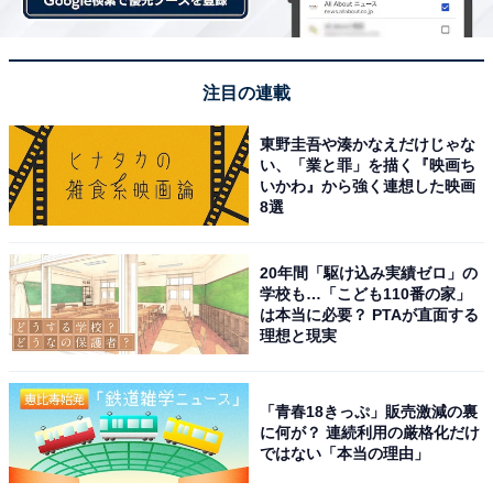
注目の連載
東野圭吾や湊かなえだけじゃな
い、「業と罪」を描く『映画ち
いかわ』から強く連想した映画
8選
20年間「駆け込み実績ゼロ」の
学校も…「こども110番の家」
は本当に必要？ PTAが直面する
理想と現実
「青春18きっぷ」販売激減の裏
に何が？ 連続利用の厳格化だけ
ではない「本当の理由」