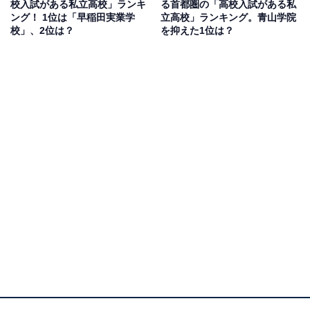
校入試がある私立高校」ランキ
る首都圏の「高校入試がある私
性／千葉県）、「知名度もあり、自主性を大切にしてい
ング！ 1位は「早稲田実業学
立高校」ランキング。青山学院
るのでのびのびと学べると思う」（40代女性／神奈川
校」、2位は？
を抑えた1位は？
県）、「大学まで附属しており、文武両道で誰が聞いて
も知っている名前の学校だから」（30代男性／神奈川
県）などの声がありました。