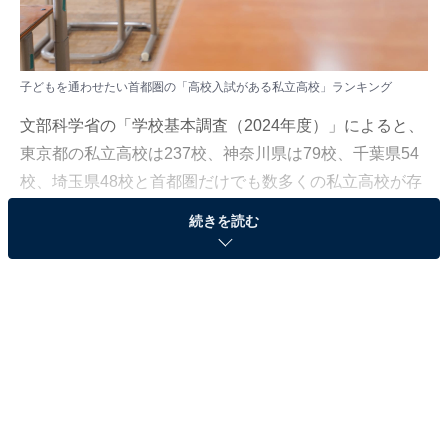
子どもを通わせたい首都圏の「高校入試がある私立高校」ランキング
文部科学省の「学校基本調査（2024年度）」によると、
東京都の私立高校は237校、神奈川県は79校、千葉県54
校、埼玉県48校と首都圏だけでも数多くの私立高校が存
在しています。
続きを読む
All About ニュース編集部は、首都圏の「高校入試がある
私立高校」に注目。全国10〜60代の男女270人を対象に
アンケート調査を実施しました（調査期間：2024年8月7
日〜11月11日）。今回はその中から、子どもを通わせた
い首都圏の「高校入試がある私立高校」ランキングを発
表します！