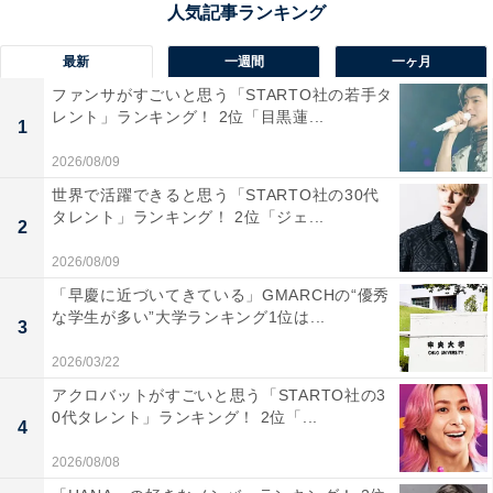
1位：開成高等学校（東京都）
最新
一週間
一ヶ月
ファンサがすごいと思う「STARTO社の若手タ
1位は、東京都の開成高等学校。東京大学合格者数の多
レント」ランキング！ 2位「目黒蓮...
1
さをはじめ、全国トップレベルの名門校として知られて
2026/08/09
います。中学受験の「男子御三家」と言われる開成・麻
世界で活躍できると思う「STARTO社の30代
布・武蔵、「女子御三家」の桜蔭・女子学院・雙葉（ふ
タレント」ランキング！ 2位「ジェ...
2
たば）の6校の中で唯一、高校入試を実施。中学校から
2026/08/09
の内部進学生約300人と高校入試による入学生約100人
「早慶に近づいてきている」GMARCHの“優秀
は、高校2年生で混合クラスに編成されます。2024年度
な学生が多い”大学ランキング1位は...
3
入試では、東京大学合格者数149人で私立高校トップに
君臨しています。
2026/03/22
アクロバットがすごいと思う「STARTO社の3
0代タレント」ランキング！ 2位「...
回答者からは、「名実ともにすごい」（20代男性／東京
4
都）、「日本のトップレベルの進学校」（50代男性／沖
2026/08/08
縄県）、「早慶より上位の大学に行くなら開成など御三