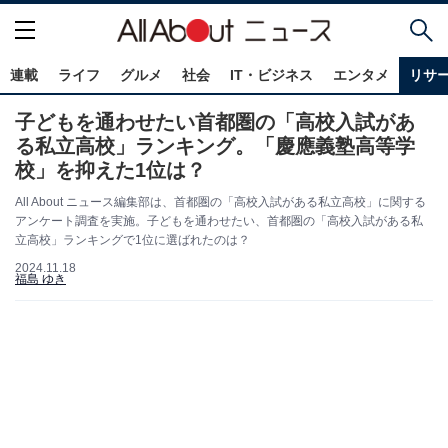
連載
ライフ
グルメ
社会
IT・ビジネス
エンタメ
リサ
子どもを通わせたい首都圏の「高校入試があ
る私立高校」ランキング。「慶應義塾高等学
校」を抑えた1位は？
All About ニュース編集部は、首都圏の「高校入試がある私立高校」に関する
アンケート調査を実施。子どもを通わせたい、首都圏の「高校入試がある私
立高校」ランキングで1位に選ばれたのは？
2024.11.18
福島 ゆき