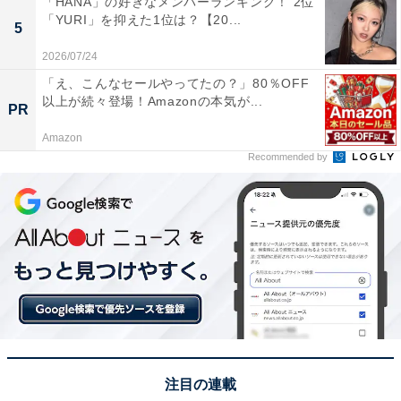
「HANA」の好きなメンバーランキング！ 2位
家等だから。東大入学が1番多いから」（50代男性／東
「YURI」を抑えた1位は？【20...
5
京都）、「実力が見合うのであれば、自主性を育てられ
2026/07/24
る環境でもある開成が望ましいと思ったから（40代女性
「え、こんなセールやってたの？」80％OFF
／神奈川県）などのコメントが寄せられました。
以上が続々登場！Amazonの本気が...
PR
Amazon
※回答者のコメントは原文ママです
Recommended by
この記事の筆者：福島 ゆき プロフィール
アニメや漫画のレビュー、エンタメトピックスなどを中
心に、オールジャンルで執筆中のライター。時々、店舗
取材などのリポート記事も担当。All AboutおよびAll
About ニュースでのライター歴は5年。
12位までの全ランキング結果を見
次ページ
る！
注目の連載