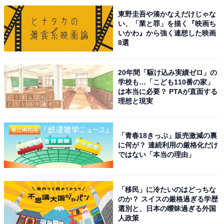
東野圭吾や湊かなえだけじゃな
い、「業と罪」を描く『映画ち
いかわ』から強く連想した映画
8選
20年間「駆け込み実績ゼロ」の
学校も…「こども110番の家」
は本当に必要？ PTAが直面する
理想と現実
「青春18きっぷ」販売激減の裏
に何が？ 連続利用の厳格化だけ
ではない「本当の理由」
こちらもおすすめ
「移民」に冷たいのはどっちな
出身と聞いてすごいと思う首都圏の「高校入試
のか？ スイスの厳格過ぎる学歴
がある私立高校」ランキング！ 開成高等学校に
選別と、日本の曖昧過ぎる外国
次ぐ2位は？
人政策