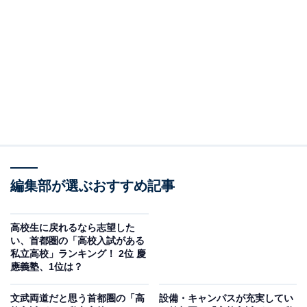
＞12位までの全ランキング結果を見る
2位：慶應義塾高等学校（神奈川県）
2位は、神奈川県の慶應義塾高等学校。慶應義塾大学の
日吉キャンパスに隣接し、「塾高（じゅくこう）」の通
称で親しまれる男子高校です。「慶應義塾中等部」など
からの塾内推薦入学者と、受験による外部入学者を合わ
せた各学年700人を超える生徒が、ほぼ同比率になるよ
うに18学級で編成されています。2023年度の卒業生670
編集部が選ぶおすすめ記事
人のうち、そのほかの進路を選んだ数人を除いた656人
が慶應義塾大学へ推薦され、進学しています。
高校生に戻れるなら志望した
い、首都圏の「高校入試がある
私立高校」ランキング！ 2位 慶
回答者からは、「学生時代に憧れたあの学ランを着てい
應義塾、1位は？
る息子を見たいと思うからです」（40代男性／千葉
文武両道だと思う首都圏の「高
設備・キャンパスが充実してい
県）、「私は慶應ボーイになれなかったので」（40代男