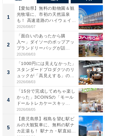
【愛知県】無料の動物園＆観
【兵庫
光牧場に、市初の天然温泉
ーメン
1
1
も！ 高速道路のハイウェイオ
再現した
ア...
道...
2026/08/07
2026/08/0
「面白いのあったから購
【三重
入〜」ダイソーのポップアッ
の直営
2
2
プランドリーバッグが話
ダ大判焼
題。“さま...
伊...
2026/08/03
2026/08/0
「1000円には見えなかった」
【千葉県
スタンダードプロダクツのリ
級マー
3
3
ュックが「高見えする」の...
ノベし
ー...
2026/08/03
2026/08/0
「15分で完成してめちゃ楽し
「100
かった」3COINSの「モール
スタン
4
4
ドールトレカケースキッ...
ュックが
2026/08/05
2026/08/0
【鹿児島県】桜島を望む駅ビ
立山連
ルの大観覧車に、無料の駅ナ
風呂に、
5
5
カ足湯も！ 駅ナカ・駅直結
層水風