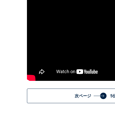
次ページ
5