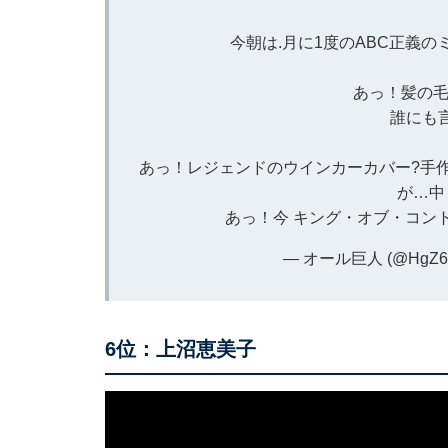
今朝は.月に1度のABC正義の
あっ！髪の毛
誰にも言
あっ！レジェンドのウインカーカバー?手作
が…中
あっ！今 キング・オブ・コン
— オール巨人 (@HgZ6F
6位：上沼恵美子