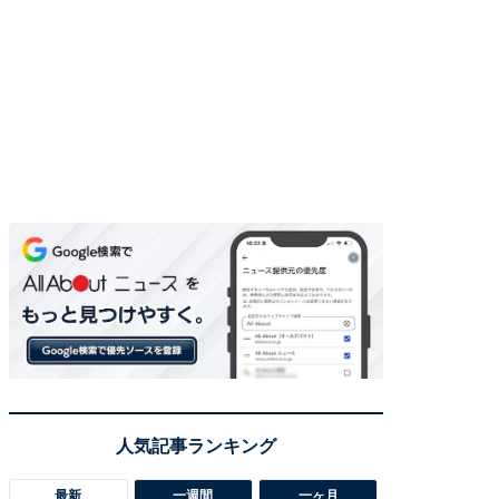
最新
一週間
一ヶ月