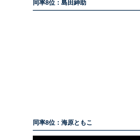
同率8位：島田紳助
同率8位：海原ともこ