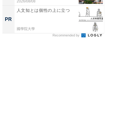
ス...
帰...
2026/08/08
2026/08/0
人文知とは個性の上に立つ
手厚い“
の「人
PR
PR
國學院大學
國學院大
Recommended by