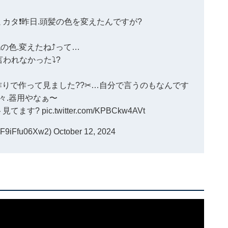
ミカタ❗昨日.頭髪の色を変えたんですが?
の色.変えたね⤴️って…
われなかった⤵️?
りで作って見ました??✂…自分で言うのもなんです
々.器用やなぁ〜
ト見てます?
pic.twitter.com/KPBCkw4AVt
9iFfu06Xw2)
October 12, 2024