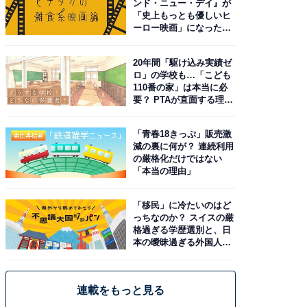
ンド・ニュー・デイ』が
「史上もっとも優しいヒ
ーロー映画」になった理
由。予習したい作品は？
20年間「駆け込み実績ゼ
ロ」の学校も…「こども
110番の家」は本当に必
要？ PTAが直面する理想
と現実
「青春18きっぷ」販売激
減の裏に何が？ 連続利用
の厳格化だけではない
「本当の理由」
「移民」に冷たいのはど
っちなのか？ スイスの厳
格過ぎる学歴選別と、日
本の曖昧過ぎる外国人政
策
連載をもっと見る