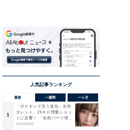
最新
一週間
一ヶ月
「ポケモンで言う進化」女性
「さす
タレント、25キロ増量ショッ
は」高
1
1
トに反響！ 「全然パーツ埋...
災地を
「カ...
2026/08/05
2026/08/0