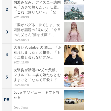
阿波みなみ、ディズニー訪問
「女の
も「ガチで帰りたい」吐露。
介、バ
2
2
「これは帰りたいw」「なん
らのプレ
ち...
愛...
2025/06/19
2026/08/0
「脳がバグる jkでしょ」女
「好感
装姿が話題の2児の父、“今日
や、“マ
3
3
のお父さん”姿を披露「こ...
画変更
財...
2026/08/04
2026/07/3
大食いYoutuberの彼氏、『お
「脚が
別れしました』と報告。「も
横川尚
4
4
う二度と会わない方が...
ムキな姿
刃...
2024/11/06
2026/08/0
女装姿が話題の2児の父親、
「2人と
フリルドレス姿で娘たちとお
團十郎
5
5
ままごと「なんて可愛くて平
「後ろ
和...
「...
2026/04/20
2026/08/0
Jeep アソビュー！ギフト当
まだ議
たる
AIで速
PR
PR
Jeep Japan
カイタヨ