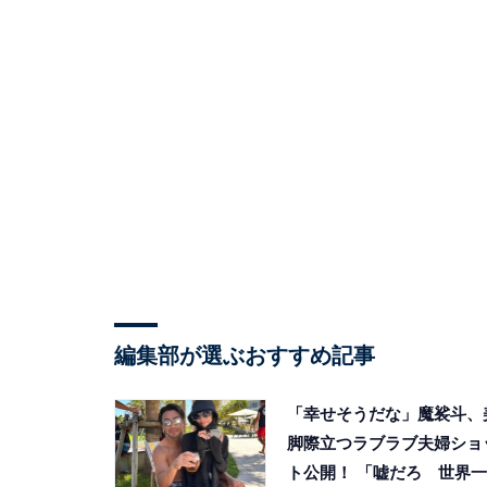
編集部が選ぶおすすめ記事
「幸せそうだな」魔裟斗、
脚際立つラブラブ夫婦ショ
ト公開！ 「嘘だろ 世界一