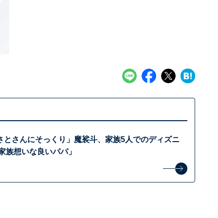
さとさんにそっくり」魔裟斗、家族5人でのディズニ
「家族想いな良いパパ」