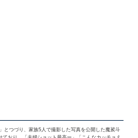
へ」とつづり、家族5人で撮影した写真を公開した魔裟斗
せており、「夫婦ショット最高ー」「こんなカッチョえ