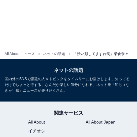
All About ニュース
ネットの話題
「渋い顔してますね笑」榮倉奈々、夫・賀来賢人とのレアな夫婦ショットに反響！ 「推し夫婦すぎ」
ネットの話題
国内外のSNSで話題の人＆トピックをタイムリーにお届けします。知ってる
だけでちょっと得する、なんだか楽しい気分になれる、ネット発「知ら（な
きゃ）損」ニュースが盛りだくさん。
関連サービス
All About
All About Japan
イチオシ