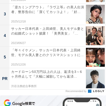
2023/08/04
「逆カミングアウト」『ラヴ上等』の美人出演
者、整形告白に「潔くてカッコよ！」「好...
3
2025/12/18
サッカー日本代表・上田綺世、美人モデル妻と
の結婚式ショット披露！ 「美男美女」「...
4
2023/06/27
「年々イケメン」サッカー日本代表・上田綺
世、モデル美人妻とのクリスマスショットに...
5
2025/12/26
カードローン50万円以上の人は、返済を3～6
ヶ月停止して『大幅に減額してから返済...
PR
渋谷法務総合事務所
Recommended by