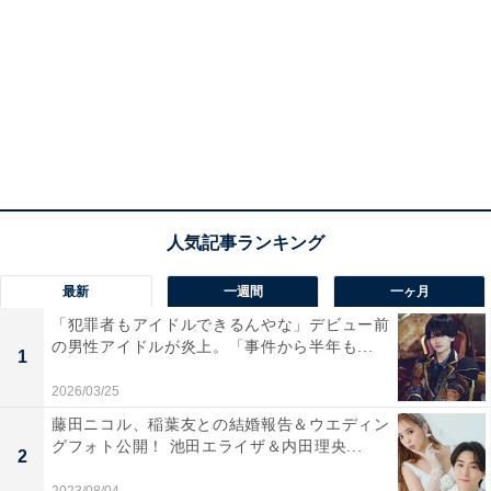
最新
一週間
一ヶ月
「犯罪者もアイドルできるんやな」デビュー前
の男性アイドルが炎上。「事件から半年も...
1
2026/03/25
藤田ニコル、稲葉友との結婚報告＆ウエディン
グフォト公開！ 池田エライザ＆内田理央...
2