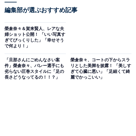
編集部が選ぶおすすめ記事
榮倉奈々＆賀来賢人、レアな夫
婦ショット公開！ 「いい写真す
ぎてびっくりした」「幸せそう
で何より！」
「旦那さんにごめんなさい案
榮倉奈々、コートの下からスラ
件」榮倉奈々、バレー選手にも
リとした美脚を披露！ 「美しす
劣らない圧巻スタイルに「足の
ぎて心臓に悪い」「足細くて綺
長さどうなってるの！！？」
麗でかっこいい」