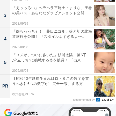
2026/01/29
「えっっろい」ヘラヘラ三銃士・まりな、圧巻
の美バストあらわなグラビアショット公開...
3
2023/09/29
「顔ちっっちゃ！」藤田ニコル、娘と初の北海
道旅行を公開！ 「スタイルよすぎるよ〜...
4
2026/08/08
「ユメが、ついに歩いた」杉浦太陽、第5子
が“立っち”に挑戦する姿を披露！ 「出来...
5
2026/08/04
【昭和43年以前生まれはロト６この数字を買
うべき】6つの数字が「完全一致」する方...
PR
株式会社MURA
Recommended by