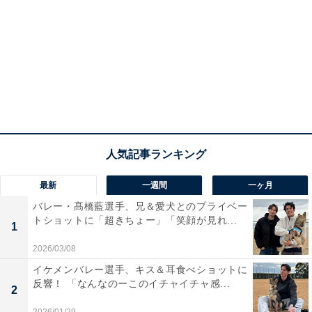
最新
一週間
一ヶ月
バレー・髙橋藍選手、兄＆愛犬とのプライベー
トショットに「超きちょー」「笑顔が見れ...
1
2026/03/08
イケメンバレー選手、キス＆耳食べショットに
反響！ 「なんなのーこのイチャイチャ感...
2