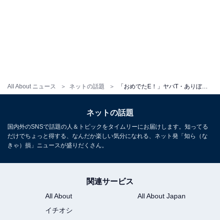
All About ニュース
ネットの話題
「おめでたE！」ヤバT・ありぼぼ、どんぐりたけしとの結婚記念日ショット公開！ 「末永くお幸せに…」
ネットの話題
国内外のSNSで話題の人＆トピックをタイムリーにお届けします。知ってる
だけでちょっと得する、なんだか楽しい気分になれる、ネット発「知ら（な
きゃ）損」ニュースが盛りだくさん。
関連サービス
All About
All About Japan
イチオシ