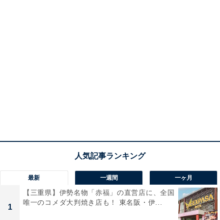
最新
一週間
一ヶ月
【三重県】伊勢名物「赤福」の直営店に、全国
唯一のコメダ大判焼き店も！ 東名阪・伊...
1