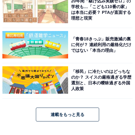
20年間「駆け込み実績ゼロ」の
学校も…「こども110番の家」
は本当に必要？ PTAが直面する
理想と現実
「青春18きっぷ」販売激減の裏
に何が？ 連続利用の厳格化だけ
ではない「本当の理由」
「移民」に冷たいのはどっちな
のか？ スイスの厳格過ぎる学歴
選別と、日本の曖昧過ぎる外国
人政策
連載をもっと見る