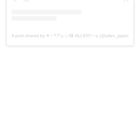
A post shared by ⚜️✨?アレン様 ALLEN?✨⚜️ (@allen_japan_offici