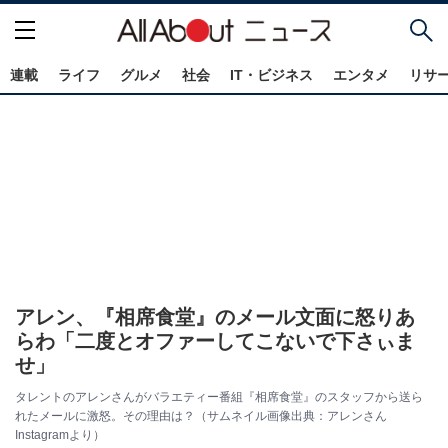
連載
ライフ
グルメ
社会
IT・ビジネス
エンタメ
リサ
アレン、『相席食堂』のメール文面に怒りあ
らわ「二度とオファーしてこないで下さぃま
せ」
タレントのアレンさんがバラエティー番組『相席食堂』のスタッフから送ら
れたメールに激怒。その理由は？（サムネイル画像出典：アレンさん
Instagramより）