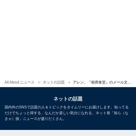
All About ニュース
ネットの話題
アレン、『相席食堂』のメール文面に怒りあらわ「二度とオファーしてこないで下さぃませ」
ネットの話題
国内外のSNSで話題の人＆トピックをタイムリーにお届けします。知ってる
だけでちょっと得する、なんだか楽しい気分になれる、ネット発「知ら（な
きゃ）損」ニュースが盛りだくさん。