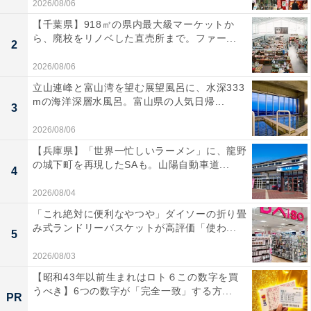
2026/08/06
【千葉県】918㎡の県内最大級マーケットか
ら、廃校をリノベした直売所まで。ファー...
2
2026/08/06
立山連峰と富山湾を望む展望風呂に、水深333
mの海洋深層水風呂。富山県の人気日帰...
3
2026/08/06
【兵庫県】「世界一忙しいラーメン」に、龍野
の城下町を再現したSAも。山陽自動車道...
4
2026/08/04
「これ絶対に便利なやつや」ダイソーの折り畳
み式ランドリーバスケットが高評価「使わ...
5
2026/08/03
【昭和43年以前生まれはロト６この数字を買
うべき】6つの数字が「完全一致」する方...
PR