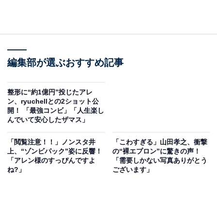
編集部が選ぶおすすめ記事
整形に“約1億円”投じたアレ
ン、ryuchellとの2ショット公
開！ 「最強コンビ」「人生楽し
んでいて安心したザマス」
「閲覧注意！！」ノンスタ井
「こわすぎる」山田孝之、衝撃
上、“ゾンビパック”姿に反響！
の“裸エプロン”に驚きの声！
「アレン様のすっぴんですよ
「需要しかない写真ありがとう
ね?」
ございます」