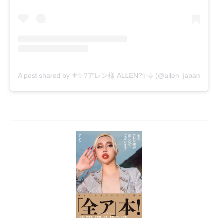
A post shared by ⚜️✨?アレン様 ALLEN?✨⚜️ (@allen_japan_offici