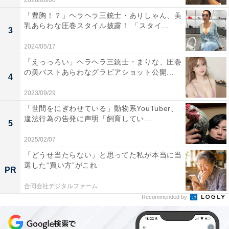
2026/08/08
「豊胸！？」ヘラヘラ三銃士・ありしゃん、美
乳あらわな圧巻スタイル披露！ 「スタイ...
3
2024/05/17
「えっっろい」ヘラヘラ三銃士・まりな、圧巻
の美バストあらわなグラビアショット公開...
4
2023/09/29
「世間をにぎわせている」動物系YouTuber、
違法行為の告発に声明「飼育してい...
5
2025/02/07
「どうせ当たらない」と思ってた私が本当に当
選した“買い方”がこれ
PR
合同会社デジタルファーム
Recommended by