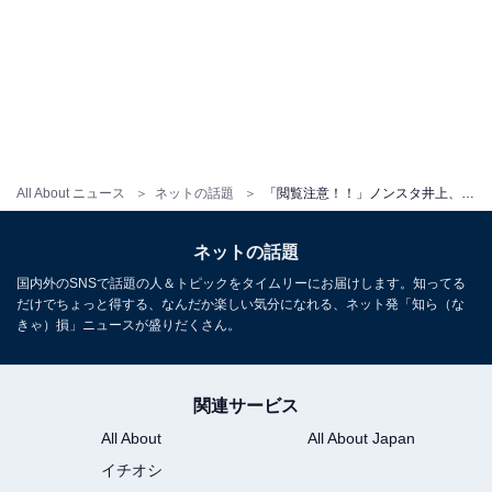
All About ニュース
ネットの話題
「閲覧注意！！」ノンスタ井上、“ゾンビパック”姿に反響！ 「アレン様のすっぴんですよね?」
ネットの話題
国内外のSNSで話題の人＆トピックをタイムリーにお届けします。知ってる
だけでちょっと得する、なんだか楽しい気分になれる、ネット発「知ら（な
きゃ）損」ニュースが盛りだくさん。
関連サービス
All About
All About Japan
イチオシ