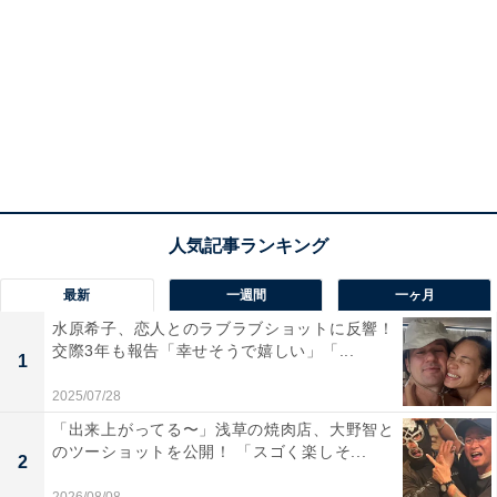
最新
一週間
一ヶ月
水原希子、恋人とのラブラブショットに反響！
交際3年も報告「幸せそうで嬉しい」「...
1
2025/07/28
「出来上がってる〜」浅草の焼肉店、大野智と
のツーショットを公開！ 「スゴく楽しそ...
2