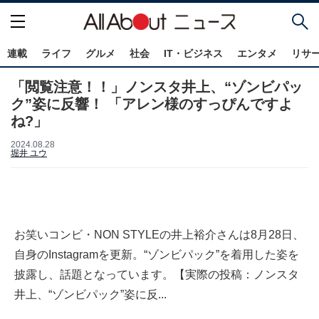
連載
ライフ
グルメ
社会
IT・ビジネス
エンタメ
リサ
「閲覧注意！！」ノンスタ井上、“ゾンビパッ
ク”姿に反響！ 「アレン様のすっぴんですよ
ね?」
2024.08.28
堀井 ユウ
お笑いコンビ・NON STYLEの井上裕介さんは8月28日、
自身のInstagramを更新。“ゾンビパック”を着用した姿を
披露し、話題となっています。【実際の投稿：ノンスタ
井上、“ゾンビパック”姿に反...