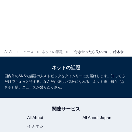
All About ニュース
ネットの話題
「付き合ったら良いのに」鈴木奈々、イケメン後輩とカップルのような2ショット！ 「恋愛に発展してほしい」
ネットの話題
国内外のSNSで話題の人＆トピックをタイムリーにお届けします。知ってる
だけでちょっと得する、なんだか楽しい気分になれる、ネット発「知ら（な
きゃ）損」ニュースが盛りだくさん。
関連サービス
All About
All About Japan
イチオシ