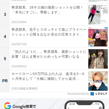
2026/04/12
華原朋美、18キロ減の最新ショットを公開！
「本当にすごい。尊敬します」
3
2022/04/04
華原朋美、息子とスポッチャで遊ぶプライベー
トショット公開＆おなか見せの圧巻スタイ...
4
2025/07/28
「別人のようだ…」華原朋美、最新ショットに
反響「ほんま痩せたらめっちゃ可愛いなる...
5
2026/08/10
カードローン50万円以上の人は、返済を3～6
ヶ月停止して『大幅に減額してから返済...
PR
渋谷法務総合事務所
Recommended by