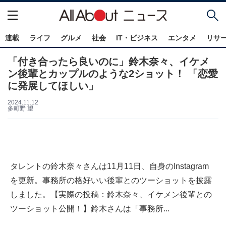
連載
ライフ
グルメ
社会
IT・ビジネス
エンタメ
リサ
「付き合ったら良いのに」鈴木奈々、イケメ
ン後輩とカップルのような2ショット！ 「恋愛
に発展してほしい」
2024.11.12
多町野 望
タレントの鈴木奈々さんは11月11日、自身のInstagram
を更新。事務所の格好いい後輩とのツーショットを披露
しました。【実際の投稿：鈴木奈々、イケメン後輩との
ツーショット公開！】鈴木さんは「事務所...