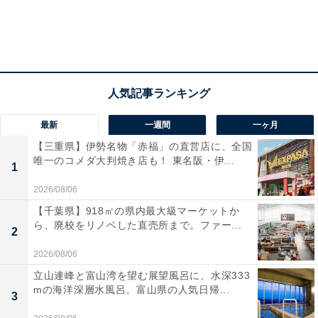
最新
一週間
一ヶ月
【三重県】伊勢名物「赤福」の直営店に、全国
唯一のコメダ大判焼き店も！ 東名阪・伊...
1
2026/08/06
【千葉県】918㎡の県内最大級マーケットか
ら、廃校をリノベした直売所まで。ファー...
2
2026/08/06
立山連峰と富山湾を望む展望風呂に、水深333
mの海洋深層水風呂。富山県の人気日帰...
3