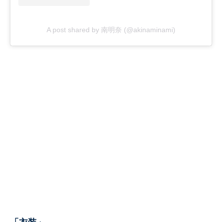
A post shared by 南明奈 (@akinaminami)