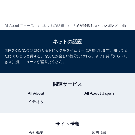
All About ニュース
ネットの話題
「足が綺麗じゃないと着れない服」南明奈、美脚際立つレアショットに反響！ 「脚がめっっっちゃ綺麗」
ネットの話題
国内外のSNSで話題の人＆トピックをタイムリーにお届けします。知ってる
だけでちょっと得する、なんだか楽しい気分になれる、ネット発「知ら（な
きゃ）損」ニュースが盛りだくさん。
関連サービス
All About
All About Japan
イチオシ
サイト情報
会社概要
広告掲載