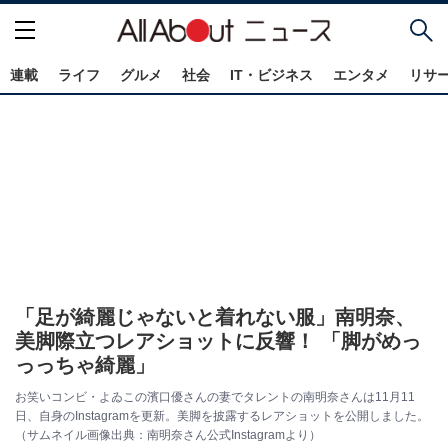
連載
ライフ
グルメ
社会
IT・ビジネス
エンタメ
リサ
「足が綺麗じゃないと着れない服」南明奈、
美脚際立つレアショットに反響！ 「脚がめっ
っっちゃ綺麗」
お笑いコンビ・よゐこの濱口優さんの妻でタレントの南明奈さんは11月11
日、自身のInstagramを更新。美脚を披露するレアショットを公開しました。
（サムネイル画像出典：南明奈さん公式Instagramより）