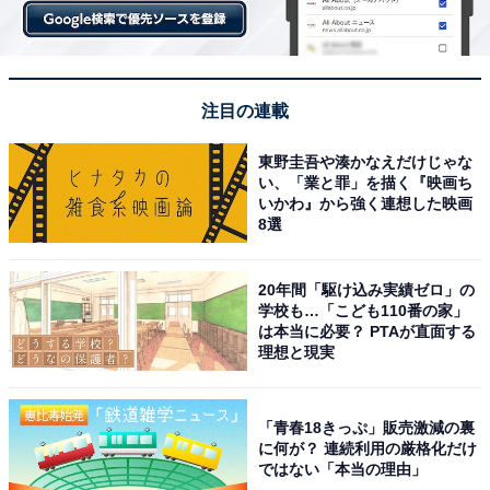
注目の連載
東野圭吾や湊かなえだけじゃな
い、「業と罪」を描く『映画ち
いかわ』から強く連想した映画
8選
20年間「駆け込み実績ゼロ」の
学校も…「こども110番の家」
は本当に必要？ PTAが直面する
理想と現実
「青春18きっぷ」販売激減の裏
に何が？ 連続利用の厳格化だけ
ではない「本当の理由」