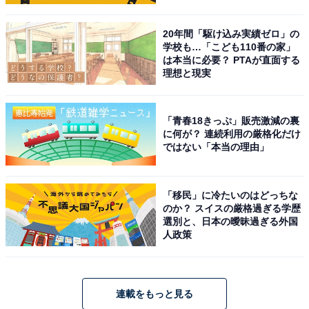
20年間「駆け込み実績ゼロ」の
学校も…「こども110番の家」
は本当に必要？ PTAが直面する
理想と現実
「青春18きっぷ」販売激減の裏
に何が？ 連続利用の厳格化だけ
ではない「本当の理由」
「移民」に冷たいのはどっちな
のか？ スイスの厳格過ぎる学歴
選別と、日本の曖昧過ぎる外国
人政策
連載をもっと見る