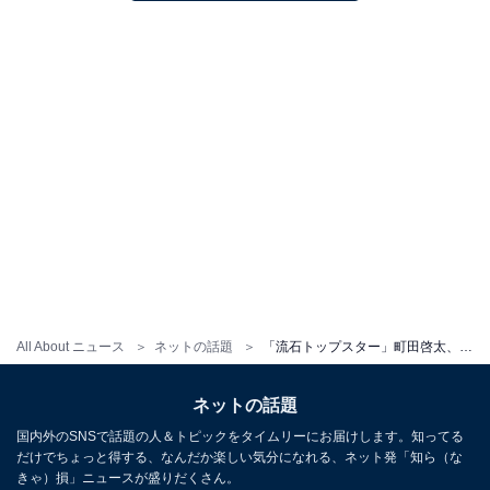
All About ニュース
ネットの話題
「流石トップスター」町田啓太、イタリアでのイケメンショット公開！ 「かわいいとカッコいいが渋滞」
ネットの話題
国内外のSNSで話題の人＆トピックをタイムリーにお届けします。知ってる
だけでちょっと得する、なんだか楽しい気分になれる、ネット発「知ら（な
きゃ）損」ニュースが盛りだくさん。