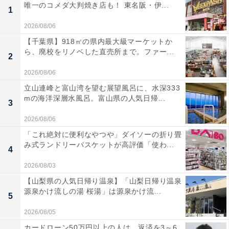
唯一のコメダ大判焼き店も！ 東名阪・伊...
1
2026/08/06
【千葉県】918㎡の県内最大級マーケットか
ら、廃校をリノベした直売所まで。ファー...
2
2026/08/06
立山連峰と富山湾を望む展望風呂に、水深333
mの海洋深層水風呂。富山県の人気日帰...
3
2026/08/06
「これ絶対に便利なやつや」ダイソーの折り畳
み式ランドリーバスケットが高評価「使わ...
4
2026/08/03
【山梨県の人気日帰り温泉】「山梨日帰り温泉
源泉かけ流しの湯 桜湯」は源泉かけ流...
5
2026/08/05
カードローン50万円以上の人は、返済を3～6