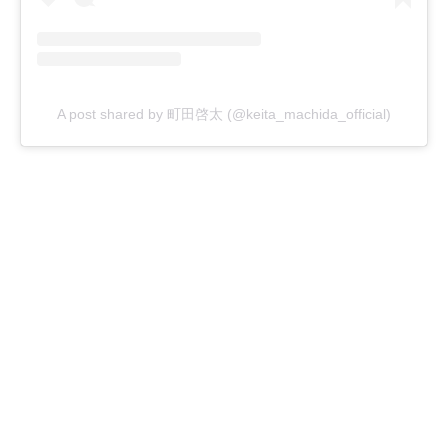
A post shared by 町田啓太 (@keita_machida_official)