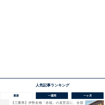
最新
一週間
一ヶ月
【三重県】伊勢名物「赤福」の直営店に、全国