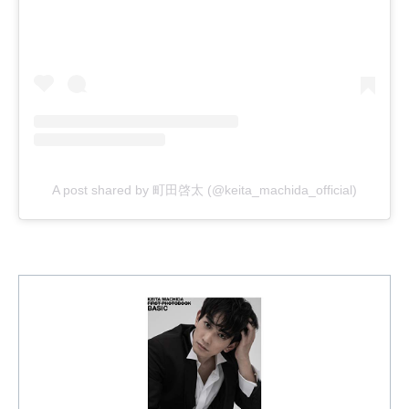
A post shared by 町田啓太 (@keita_machida_official)