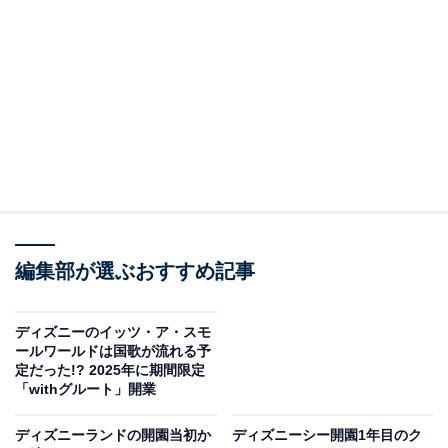
ⒸDisney
ディズニーランドでは1日1回で約25分間、華やかなフロ
編集部が選ぶおすすめ記事
ートのパレードを開催。ディズニーシーでは1日2回で約
10分間、メディテレーニアンハーバーにて華やかな船に
乗ったキャラクターたちが登場します。どちらもお見逃
ディズニーのイッツ・ア・スモ
ールワールドは国歌が流れる予
しなく！
定だった!? 2025年に期間限定
「withグルート」開業
ディズニーランドの開園当初か
ディズニーシー開園1年目のク