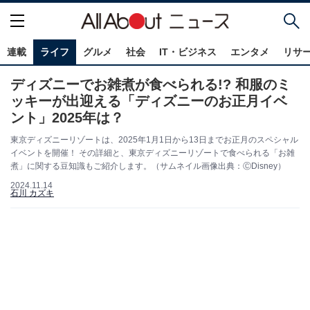
連載
ライフ
グルメ
社会
IT・ビジネス
エンタメ
リサ
ディズニーでお雑煮が食べられる!? 和服のミ
ッキーが出迎える「ディズニーのお正月イベ
ント」2025年は？
東京ディズニーリゾートは、2025年1月1日から13日までお正月のスペシャル
イベントを開催！ その詳細と、東京ディズニーリゾートで食べられる「お雑
煮」に関する豆知識もご紹介します。（サムネイル画像出典：ⒸDisney）
2024.11.14
石川 カズキ