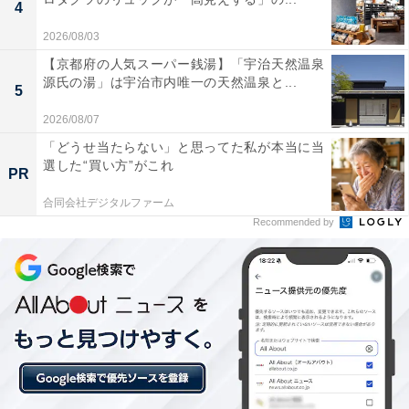
からは、ミッキーマウスとミニーマウスをイメージし
4
た、だるまデザインの和風スイーツが登場します。
2026/08/03
【京都府の人気スーパー銭湯】「宇治天然温泉
源氏の湯」は宇治市内唯一の天然温泉と...
5
2026/08/07
「どうせ当たらない」と思ってた私が本当に当
選した“買い方”がこれ
PR
合同会社デジタルファーム
Recommended by
ディズニーの中でお雑煮を食べられる場所があ
る!?