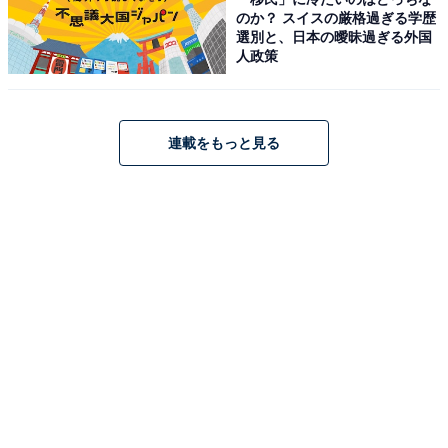
のか？ スイスの厳格過ぎる学歴
選別と、日本の曖昧過ぎる外国
人政策
「れすとらん北齋」の雑煮椀 ⒸDisney
連載をもっと見る