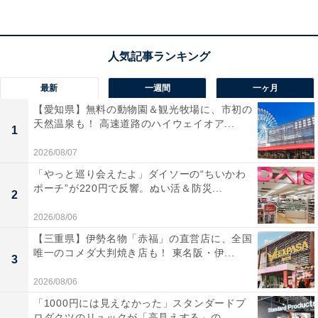
最新
一週間
一ヶ月
ⒸDisney
【愛知県】無料の動物園＆観光牧場に、市初の
2025年の干支である「ヘビ」をテーマにしたディズニー
天然温泉も！ 高速道路のハイウェイオア...
1
の仲間たちのぬいぐるみや、ぬいぐるみバッジなどは11
2026/08/07
月14日から販売されます。
「やっと巡り会えたよ」ダイソーの“ちいかわ
ポーチ”が220円で反響。ぬい活＆防災...
2
また12月2日からは、和服姿のミッキーマウスとミニー
2026/08/06
マウスのぬいぐるみバッジや、だるま風に描いたお椀や
【三重県】伊勢名物「赤福」の直営店に、全国
箸セット、さらにはしめ飾りなど、お正月ならではの限
唯一のコメダ大判焼き店も！ 東名阪・伊...
3
定グッズも。
2026/08/06
「東京ディズニーリゾート・フローズンセレクション」
「1000円には見えなかった」スタンダードプ
ロダクツのリュックが「高見えする」の...