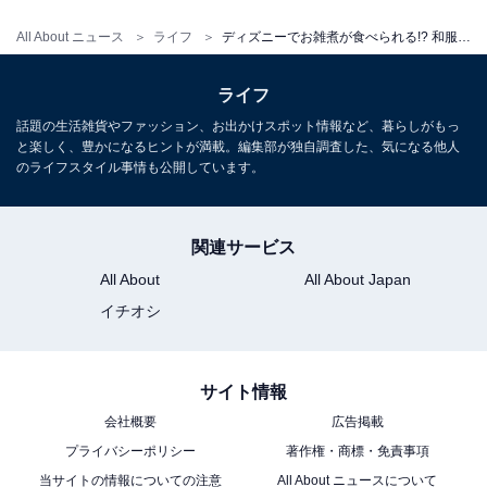
All About ニュース
ライフ
ディズニーでお雑煮が食べられる!? 和服のミッキーが出迎える「ディズニーのお正月イベント」2025年は？
「レストラン櫻」の雑煮椀 ⒸDisney
ライフ
「れすとらん北齋」は柚子の爽やかな香りが漂うすまし
話題の生活雑貨やファッション、お出かけスポット情報など、暮らしがもっ
仕立て、「レストラン櫻」は鴨のつみれが入った雑煮椀
と楽しく、豊かになるヒントが満載。編集部が独自調査した、気になる他人
に桜を模した麩（ふ）と焼き餅も別添えで提供。どちら
のライフスタイル事情も公開しています。
のお雑煮もミッキーの形をしたニンジンが入っていてか
わいらしい！
関連サービス
All About
All About Japan
パークを回って楽しみ疲れた際に、お正月だけのお雑煮
イチオシ
でほっと一息つくことができますね。
和服にしめ飾りにお雑煮と、日本のお正月ならではの特
サイト情報
別な体験ができる東京ディズニーリゾートで、ディズニ
会社概要
広告掲載
ーの仲間たちと一緒に新年の始まりをお祝いしてみては
プライバシーポリシー
著作権・商標・免責事項
いかがでしょうか。
当サイトの情報についての注意
All About ニュースについて