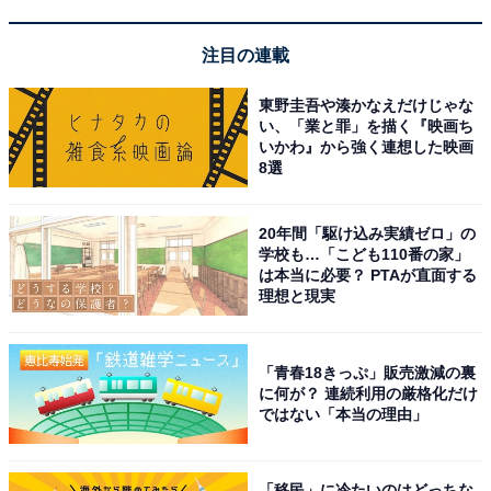
新年の華やかな雰囲気で盛り上がるお正月のディズニー
注目の連載
ですが、パーク内で「お雑煮」が食べられる場所がある
ことはご存じでしょうか。
東野圭吾や湊かなえだけじゃな
い、「業と罪」を描く『映画ち
いかわ』から強く連想した映画
その場所とは、東京ディズニーランドの「れすとらん北
8選
齋」と、東京ディズニーシーの「レストラン櫻」。1月1
～5日の5日間だけ、お食事膳のみそ汁を雑煮椀に変更す
20年間「駆け込み実績ゼロ」の
ることができます。
学校も…「こども110番の家」
は本当に必要？ PTAが直面する
理想と現実
「青春18きっぷ」販売激減の裏
に何が？ 連続利用の厳格化だけ
ではない「本当の理由」
「移民」に冷たいのはどっちな