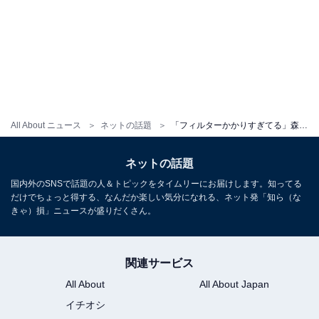
All About ニュース
ネットの話題
「フィルターかかりすぎてる」森香澄、テレ東同期との“昔の写真”公開！ 「みんなめっちゃ可愛い」
ネットの話題
国内外のSNSで話題の人＆トピックをタイムリーにお届けします。知ってる
だけでちょっと得する、なんだか楽しい気分になれる、ネット発「知ら（な
きゃ）損」ニュースが盛りだくさん。
関連サービス
All About
All About Japan
イチオシ