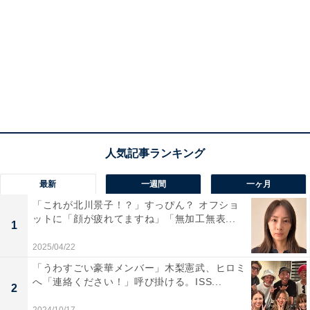
最新
一週間
一ヶ月
「これが北川景子！？」すっぴん？ オフショ
ットに「顔が疲れてますね」「無加工無表...
1
2025/04/22
「うわすごい豪華メンバー」木梨憲武、ヒロミ
へ「連絡ください！」呼び掛ける。ISS...
2