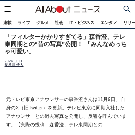
連載
ライフ
グルメ
社会
IT・ビジネス
エンタメ
リサ
「フィルターかかりすぎてる」森香澄、テレ
東同期との“昔の写真”公開！ 「みんなめっち
ゃ可愛い」
2024.11.11
長谷川 優人
元テレビ東京アナウンサーの森香澄さんは11月9日、自
身のX（旧Twitter）を更新。テレビ東京に同期入社した
アナウンサーとの過去写真を公開し、反響を呼んでいま
す。【実際の投稿：森香澄、テレ東同期との...