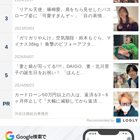
2024/10/17
「リアル天使」篠崎愛、肩をちら見せしたバス
ローブ姿に「可愛すぎんぞ～」「目の表情...
3
2023/03/03
「ガリガリやんけ」空気階段・鈴木もぐら、マ
イナス38kg！ 衝撃のビフォーアフタ...
4
2026/04/07
「妻と娘が写ってる!!!!」DAIGO、妻・北川景
子の誕生日をお祝い！ 「ほんと...
5
2024/08/23
カードローン50万円以上の人は、返済を3～6
ヶ月停止して『大幅に減額してから返済...
PR
渋谷法務総合事務所
Recommended by