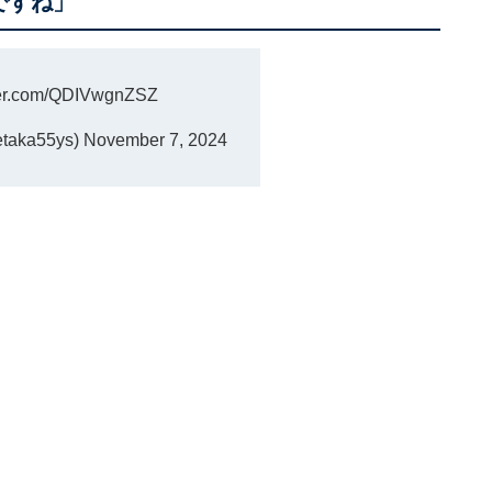
ですね」
tter.com/QDIVwgnZSZ
aka55ys)
November 7, 2024