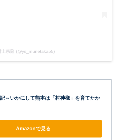
y 村上宗隆 (@ys_munetaka55)
記～いかにして熊本は「村神様」を育てたか
Amazonで見る