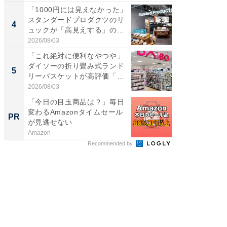
「1000円には見えなかった」
ステラ
スタンダードプロダクツのリ
詰め放題
4
4
ュックが「高見えする」の...
00円で「
2026/08/03
2026/08/0
「これ絶対に便利なやつや」
立山連
ダイソーの折り畳み式ランド
風呂に、
5
5
リーバスケットが高評価「使
層水風
わ...
帰...
2026/08/03
2026/08/0
「今日の目玉商品は？」毎日
すべて
変わるAmazonタイムセール
るその
PR
PR
が見逃せない
Amazon
COCO VIL
Recommended by