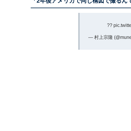
「2年後アメリカで同じ構図で撮るん
??
pic.twi
— 村上宗隆 (@munet