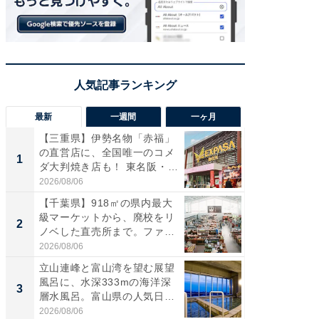
最新
一週間
一ヶ月
【三重県】伊勢名物「赤福」
【兵庫
の直営店に、全国唯一のコメ
ーメン
1
1
ダ大判焼き店も！ 東名阪・
再現した
伊...
道...
2026/08/06
2026/08/0
【千葉県】918㎡の県内最大
【三重
級マーケットから、廃校をリ
の直営
2
2
ノベした直売所まで。ファ
ダ大判焼
ー...
伊...
2026/08/06
2026/08/0
立山連峰と富山湾を望む展望
【千葉県
風呂に、水深333mの海洋深
級マー
3
3
層水風呂。富山県の人気日
ノベし
帰...
ー...
2026/08/06
2026/08/0