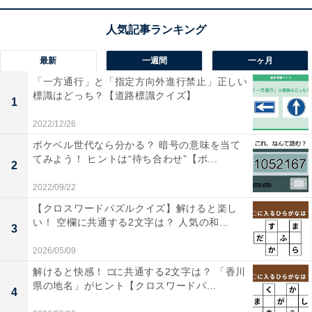
最新
一週間
一ヶ月
「一方通行」と「指定方向外進行禁止」正しい
標識はどっち？【道路標識クイズ】
1
2022/12/26
ポケベル世代なら分かる？ 暗号の意味を当て
てみよう！ ヒントは“待ち合わせ”【ポ...
2
2022/09/22
【クロスワードパズルクイズ】解けると楽し
い！ 空欄に共通する2文字は？ 人気の和...
3
2026/05/09
解けると快感！ □に共通する2文字は？ 「香川
県の地名」がヒント【クロスワードパ...
4