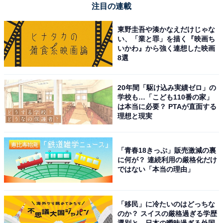
注目の連載
東野圭吾や湊かなえだけじゃな
い、「業と罪」を描く『映画ち
いかわ』から強く連想した映画
8選
20年間「駆け込み実績ゼロ」の
学校も…「こども110番の家」
は本当に必要？ PTAが直面する
理想と現実
「青春18きっぷ」販売激減の裏
に何が？ 連続利用の厳格化だけ
ではない「本当の理由」
「移民」に冷たいのはどっちな
のか？ スイスの厳格過ぎる学歴
選別と、日本の曖昧過ぎる外国