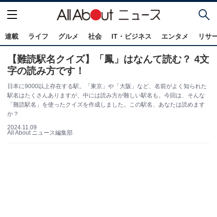
連載
ライフ
グルメ
社会
IT・ビジネス
エンタメ
リサ
【難読駅名クイズ】「鳳」はなんて読む？ 4文
字の読み方です！
日本に9000以上存在する駅。「東京」や「大阪」など、名前がよく知られた
駅名はたくさんありますが、中には読み方が難しい駅名も。今回は、そんな
「難読駅名」を使ったクイズを作成しました。この駅名、あなたは読めます
か？
2024.11.09
All About ニュース編集部