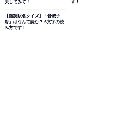
夫してみて！
す！
【難読駅名クイズ】「音威子
府」はなんて読む？ 6文字の読
み方です！
1
2