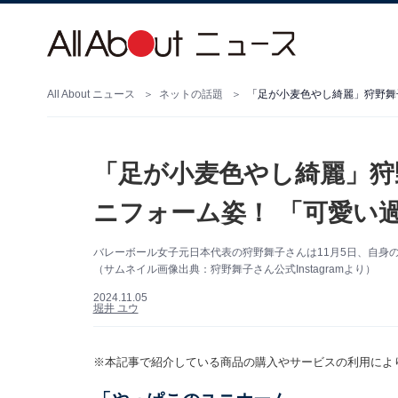
All About ニュース
ネットの話題
「足が小麦色やし綺麗」狩野舞
「足が小麦色やし綺麗」狩
ニフォーム姿！ 「可愛い
バレーボール女子元日本代表の狩野舞子さんは11月5日、自身のI
（サムネイル画像出典：狩野舞子さん公式Instagramより）
2024.11.05
堀井 ユウ
※本記事で紹介している商品の購入やサービスの利用によ