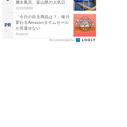
層水風呂。富山県の人気日
層水風
帰...
帰...
2026/08/06
2026/08/0
「今日の目玉商品は？」毎日
GOETH
変わるAmazonタイムセール
を組み
PR
PR
が見逃せない
Amazon
FINCHI o
Recommended by