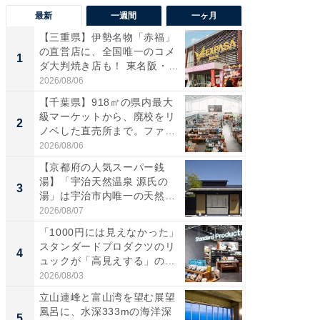
最新
一週間
一ヶ月
【三重県】伊勢名物「赤福」
【兵庫
の直営店に、全国唯一のコメ
ーメン
1
1
ダ大判焼き店も！ 東名阪・
再現した
伊...
道...
2026/08/06
2026/08/0
【千葉県】918㎡の県内最大
【三重
級マーケットから、廃校をリ
の直営
2
2
ノベした直売所まで。ファ
ダ大判焼
ー...
伊...
2026/08/06
2026/08/0
【京都府の人気スーパー銭
【千葉県
湯】「宇治天然温泉 源氏の
級マー
3
3
湯」は宇治市内唯一の天然温
ノベし
泉と...
ー...
2026/08/07
2026/08/0
「1000円には見えなかった」
ステラ
スタンダードプロダクツのリ
詰め放題
4
4
ュックが「高見えする」の...
00円で「
2026/08/03
2026/08/0
立山連峰と富山湾を望む展望
立山連
風呂に、水深333mの海洋深
風呂に、
5
5