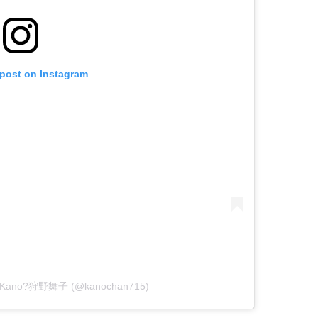
 post on Instagram
iko Kano?狩野舞子 (@kanochan715)