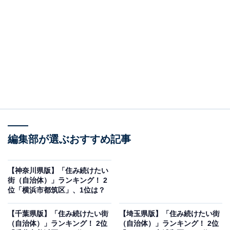
置する目黒区は、複数の高級住宅街を有する閑静な住宅
地として発展してきた自治体です。区の象徴的な景観で
ある目黒川沿いの桜並木は、春になると花見客で大いに
にぎわいを見せます。私鉄や地下鉄の複数路線が区内を
走っており、23区内では鉄道駅の数は少ないものの、区
内の移動や都心へのアクセスは良好です。
編集部が選ぶおすすめ記事
【神奈川県版】「住み続けたい
街（自治体）」ランキング！ 2
位「横浜市都筑区」、1位は？
【千葉県版】「住み続けたい街
【埼玉県版】「住み続けたい街
（自治体）」ランキング！ 2位
（自治体）」ランキング！ 2位