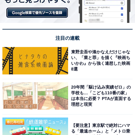
注目の連載
東野圭吾や湊かなえだけじゃな
い、「業と罪」を描く『映画ち
いかわ』から強く連想した映画
8選
20年間「駆け込み実績ゼロ」の
学校も…「こども110番の家」
は本当に必要？ PTAが直面する
理想と現実
【要注意】東京駅で絶対にハマ
る「最遠ホーム」と「メトロ乗