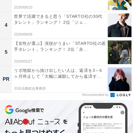
2026/08/10
世界で活躍できると思う「STARTO社の30代
タレント」ランキング！ 2位「ジェ...
4
2026/08/09
【女性が選ぶ】演技がうまい「STARTO社の若
1
2
手タレント」ランキング！ 2位「永...
5
2026/05/27
リボ地獄から抜け出したい人は、返済を3～6
ヶ月停止して『大幅に減額してから返済す...
PR
渋谷法務総合事務所
Recommended by