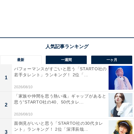
最新
一週間
一ヶ月
パフォーマンスがすごいと思う「STARTO社の
若手タレント」ランキング！ 2位「...
1
2026/08/10
「家族や仲間を思う熱い魂」ギャップがあると
思う“STARTO社の40、50代タレ...
2
こちらもおすすめ
2026/08/10
【東京都版】「住み続けたい街（自治体）」ラ
面倒見がいいと思う「STARTO社の30代タレ
ンキング！ 2位「目黒区」、1位は？
ント」ランキング！ 2位「深澤辰哉...
3