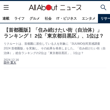
連載
ライフ
グルメ
社会
IT・ビジネス
エンタメ
リサ
【首都圏版】「住み続けたい街（自治体）」
ランキング！ 2位「東京都目黒区」、1位は？
リクルートは、首都圏に居住している人を対象に「SUUMO住民実感調査
2024 首都圏版」を実施し、その結果を発表しました。「住み続けたい街（自
治体）」総合ランキングの2位は「東京都目黒区」、1位は？
2024.12.16
田中 寛大