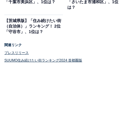
「千葉市美浜区」、1位は？
「さいたま市浦和区」、1位
は？
【茨城県版】「住み続けたい街
1位：東京都武蔵野市
（自治体）」ランキング！ 2位
「守谷市」、1位は？
1位は「東京都武蔵野市」でした。武蔵野市は多摩地区
関連リンク
の東端に位置し、杉並区、練馬区、三鷹市などと隣接す
プレスリリース
る自治体です。JR線と私鉄の複数路線が利用可能で、新
SUUMO住み続けたい街ランキング2024 首都圏版
宿駅や渋谷駅までアクセスしやすい立地となっていま
す。一部の路線では始発駅として利用できることから、
通勤・通学の利便性も高い地域です。特に吉祥寺駅周辺
は商業施設が集積し、都心部に近い活気ある街として発
展を続けています。
10位までの全ランキング結果を見
次ページ
る