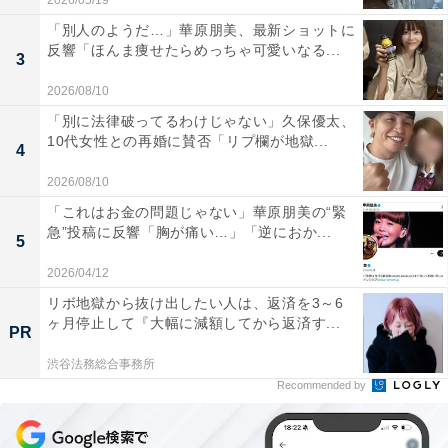
2026/05/19
「別人のようだ…」華原朋美、最新ショットに
反響「ほんま痩せたらめっちゃ可愛いなる...
3
2026/08/10
「別に法律破ってるわけじゃない」久保優太、
10代女性との再婚に賛否「リプ欄が地獄...
4
2026/08/10
「これはお金の問題じゃない」華原朋美の“緊
急”投稿に反響「胸が痛い…」「逆におか...
5
2026/04/12
リボ地獄から抜け出したい人は、返済を3～6
ヶ月停止して『大幅に減額してから返済す...
PR
渋谷法務総合事務所
Recommended by