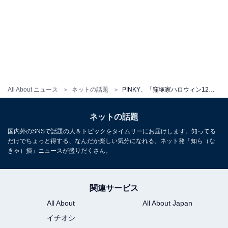
All About ニュース
ネットの話題
PINKY、「窪塚家ハロウィン12年の歴史まとめ」公開！ 「クオリティーが高くて流石」「ジョジョ最高」
ネットの話題
国内外のSNSで話題の人＆トピックをタイムリーにお届けします。知ってる
だけでちょっと得する、なんだか楽しい気分になれる、ネット発「知ら（な
きゃ）損」ニュースが盛りだくさん。
関連サービス
All About
All About Japan
イチオシ