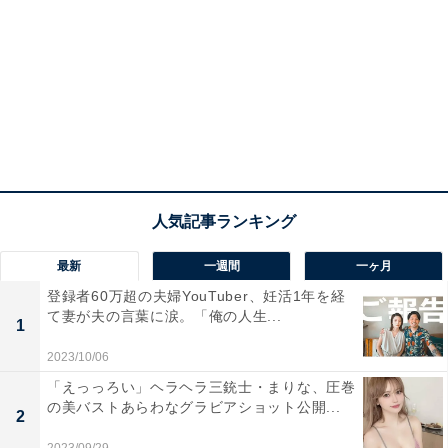
最新
一週間
一ヶ月
登録者60万超の夫婦YouTuber、妊活1年を経
て妻が夫の言葉に涙。「俺の人生...
1
2023/10/06
「えっっろい」ヘラヘラ三銃士・まりな、圧巻
の美バストあらわなグラビアショット公開...
2