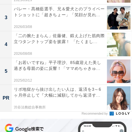
2023/09/29
バレー・髙橋藍選手、兄＆愛犬とのプライベー
トショットに「超きちょー」「笑顔が見れ...
3
2026/03/08
「二の腕たまらん」佐藤健、鍛え上げた筋肉際
立つタンクトップ姿を披露！ 「たくまし...
4
2026/08/08
「お若いですね」平子理沙、85歳迎えた美し
過ぎる母親の姿に反響！「ママめちゃきゅ...
5
2025/02/12
リボ地獄から抜け出したい人は、返済を3～6
ヶ月停止して『大幅に減額してから返済す...
PR
渋谷法務総合事務所
Recommended by