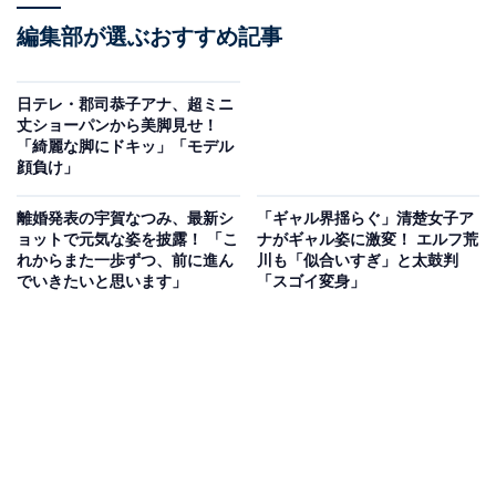
編集部が選ぶおすすめ記事
日テレ・郡司恭子アナ、超ミニ
丈ショーパンから美脚見せ！
「綺麗な脚にドキッ」「モデル
顔負け」
離婚発表の宇賀なつみ、最新シ
「ギャル界揺らぐ」清楚女子ア
ョットで元気な姿を披露！ 「こ
ナがギャル姿に激変！ エルフ荒
れからまた一歩ずつ、前に進ん
川も「似合いすぎ」と太鼓判
でいきたいと思います」
「スゴイ変身」