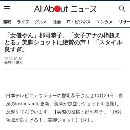
連載
ライフ
グルメ
社会
IT・ビジネス
エンタメ
リサ
「女優やん」郡司恭子、「女子アナの枠超え
とる」美脚ショットに絶賛の声！ 「スタイル
良すぎ」
2024.10.30
長谷川 優人
日本テレビアナウンサーの郡司恭子さんは10月29日、自
身のInstagramを更新。美脚が際立つショットを披露し、
反響を呼んでいます。【実際の投稿：郡司恭子、「絶対
領域が良すぎる！」美脚ショット】郡司...