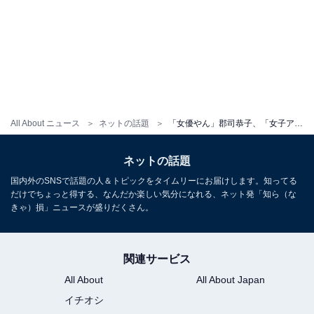
All About ニュース
ネットの話題
「女優やん」郡司恭子、「女子アナの枠超えとる」美脚ショットに絶賛の声！ 「スタイル良すぎ」
ネットの話題
国内外のSNSで話題の人＆トピックをタイムリーにお届けします。知ってる
だけでちょっと得する、なんだか楽しい気分になれる、ネット発「知ら（な
きゃ）損」ニュースが盛りだくさん。
関連サービス
All About
All About Japan
イチオシ