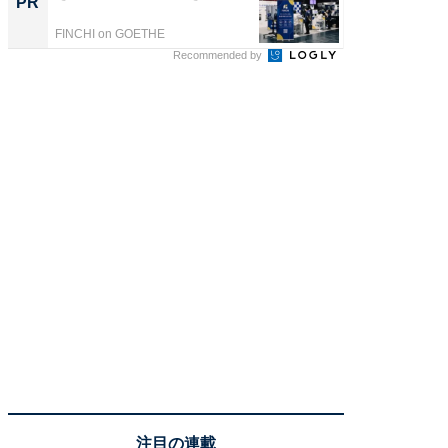
PR
PR
FINCHI on GOETHE
FINCHI o
Recommended by
注目の連載