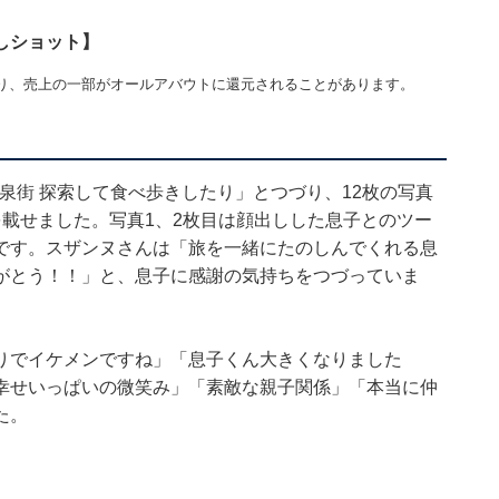
しショット】
り、売上の一部がオールアバウトに還元されることがあります。
温泉街 探索して食べ歩きしたり」とつづり、12枚の写真
載せました。写真1、2枚目は顔出しした息子とのツー
です。スザンヌさんは「旅を一緒にたのしんでくれる息
がとう！！」と、息子に感謝の気持ちをつづっていま
りでイケメンですね」「息子くん大きくなりました
幸せいっぱいの微笑み」「素敵な親子関係」「本当に仲
た。