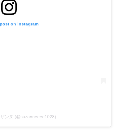
 post on Instagram
 スザンヌ (@suzanneeee1028)