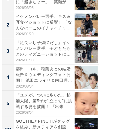
に「超きちょー」「笑顔が見
災地を
れ...
「カ...
2026/03/08
2026/08/0
イケメンバレー選手、キス＆
「え、
耳食べショットに反響！ 「な
芸人、2
2
2
んなのーこのイチャイチャ
エットに
感...
2026/01/29
2026/08/0
「足長いし子煩悩だし」イケ
「脚が
メンバレー選手、子どもたち
横川尚
3
3
とのディズニーショットに
ムキな姿
「か...
刃...
2026/01/03
2026/08/0
藤田ニコル、稲葉友との結婚
「脳がバ
報告＆ウエディングフォト公
装姿が話
4
4
開！ 池田エライザ＆内田理
のお父さ
央...
2023/08/04
2026/08/0
「ユメが、ついに歩いた」杉
「急に
浦太陽、第5子が“立っち”に挑
る」広
5
5
戦する姿を披露！ 「出来...
ョット
た」の..
2026/08/04
2026/08/0
GOETHEとFINCHIがタッグ
FINCH
を組み、新メディアを創設
クセッ