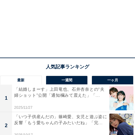
最新
一週間
一ヶ月
「結婚しまーす」上田竜也、石井杏奈との“夫
婦ショット”公開「通知欄みて震えた」「...
1
2025/11/27
「いつ子供産んだの」篠崎愛、女児と遊ぶ姿に
反響「もう愛ちゃんの子みたいだね」「完...
2