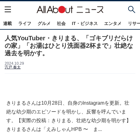
連載
ライフ
グルメ
社会
IT・ビジネス
エンタメ
リサ
人気YouTuber・きりまる、「ゴキブリだらけ
の家」「お湯はひとり洗面器2杯まで」壮絶な
過去を明かす。
2024.10.29
宍戸 奏太
きりまるさんは10月28日、自身のInstagramを更新。壮
絶な幼少期のエピソードを明かし、反響を呼んでいま
す。【実際の投稿：きりまる、壮絶な幼少期を明かす】
きりまるさんは「えみしゃんHPB 〜 ま...