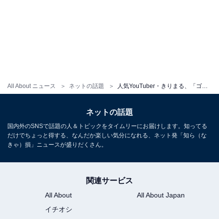
All About ニュース
ネットの話題
人気YouTuber・きりまる、「ゴキブリだらけの家」「お湯はひとり洗面器2杯まで」壮絶な過去を明かす。
ネットの話題
国内外のSNSで話題の人＆トピックをタイムリーにお届けします。知ってる
だけでちょっと得する、なんだか楽しい気分になれる、ネット発「知ら（な
きゃ）損」ニュースが盛りだくさん。
関連サービス
All About
All About Japan
イチオシ