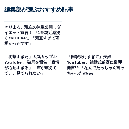
編集部が選ぶおすすめ記事
きりまる、現在の体重公開しダ
イエット宣言！ 「1番親近感湧
くYouTuber」「素直すぎて可
愛かったです」
「衝撃すぎた」人気カップル
「衝撃受けすぎて」夫婦
YouTuber、破局を報告「表情
YouTuber、結婚式前夜に爆弾
が心配すぎる」「声が震えて
発言!? 「なんでたっちゃん言っ
て、、見てられない」
ちゃったのww」