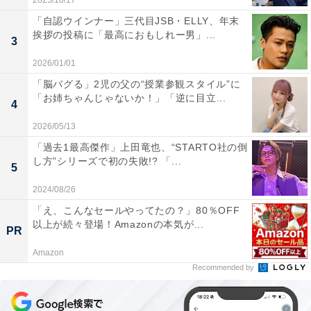
2025/10/17
「自認ウインナー」三代目JSB・ELLY、年末
挨拶の投稿に「最高におもしれー男」...
3
2026/01/01
「脳バグる」2児の父の“授業参観スタイル”に
「お姉ちゃんじゃないか！」「逆に目立...
4
2026/05/13
「過去1最高傑作」上田竜也、“STARTO社の倒
し方”シリーズで初の失敗!? 「...
5
2024/08/26
「え、こんなセールやってたの？」80％OFF
以上が続々登場！Amazonの本気が...
PR
Amazon
Recommended by