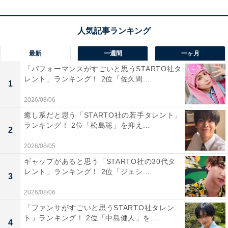
好で、梅田まで電車で約30分、大阪国際空港へも約23分
と通勤・通学、旅行などにも便利です。
この記事の筆者：くま なかこ プロフィール
最新
一週間
一ヶ月
編集プロダクション出身のフリーランスエディター。編
「パフォーマンスがすごいと思うSTARTO社タ
レント」ランキング！ 2位「佐久間...
集・執筆・校閲・SNS運用担当として月間120本以上の
1
コンテンツ制作に携わっています。得意なジャンルはラ
2026/08/06
イフスタイル・金融・育児・エンタメ関連。
癒し系だと思う「STARTO社の若手タレント」
ランキング！ 2位「松島聡」を抑え...
2
10位までの全ランキング結果を見
2026/08/05
次ページ
る
ギャップがあると思う「STARTO社の30代タ
レント」ランキング！ 2位「ジェシ...
3
2026/08/06
「ファンサがすごいと思うSTARTO社タレン
ト」ランキング！ 2位「中島健人」を...
4