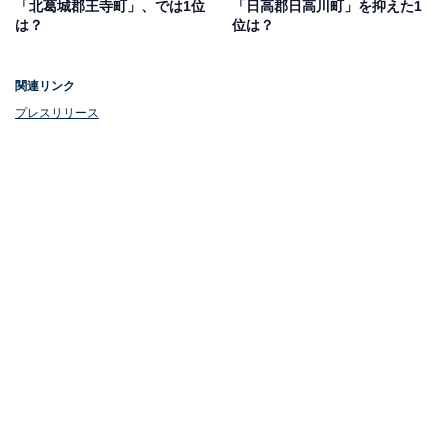
「北葛城郡王寺町」、では1位
「日高郡日高川町」を抑えた1
は？
位は？
関連リンク
プレスリリース
1位：箕面市
1位にランクインしたのは、箕面市です。緑に囲まれた
北部エリアや伝統が根付いた西部エリア、大型ショッピ
ングモールのある中部エリアなど、地区ごとに特色があ
ります。
「子育て・教育日本一」を掲げ、保育所の定員拡大や医
療費の助成などの子育て支援も充実。交通アクセスも良