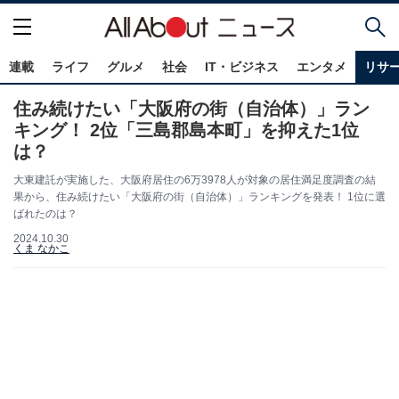
連載
ライフ
グルメ
社会
IT・ビジネス
エンタメ
リサ
住み続けたい「大阪府の街（自治体）」ラン
キング！ 2位「三島郡島本町」を抑えた1位
は？
大東建託が実施した、大阪府居住の6万3978人が対象の居住満足度調査の結
果から、住み続けたい「大阪府の街（自治体）」ランキングを発表！ 1位に選
ばれたのは？
2024.10.30
くま なかこ