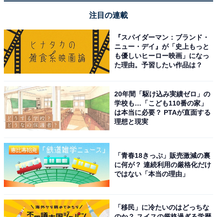
注目の連載
1
2
『スパイダーマン：ブランド・
ニュー・デイ』が「史上もっと
も優しいヒーロー映画」になっ
た理由。予習したい作品は？
20年間「駆け込み実績ゼロ」の
学校も…「こども110番の家」
は本当に必要？ PTAが直面する
理想と現実
「青春18きっぷ」販売激減の裏
に何が？ 連続利用の厳格化だけ
ではない「本当の理由」
「移民」に冷たいのはどっちな
のか？ スイスの厳格過ぎる学歴