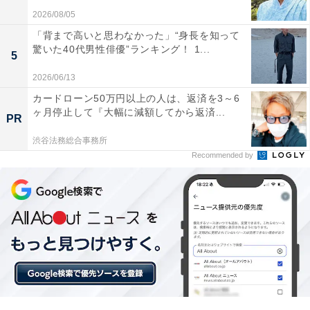
2026/08/05
「背まで高いと思わなかった」“身長を知って
驚いた40代男性俳優”ランキング！ 1...
5
2026/06/13
カードローン50万円以上の人は、返済を3～6
ヶ月停止して『大幅に減額してから返済...
PR
渋谷法務総合事務所
Recommended by
こちらもおすすめ
住み続けたい「兵庫県の街（自治体）」ランキ
ング！ 2位「西宮市」を抑えて1位に輝いたの
は？