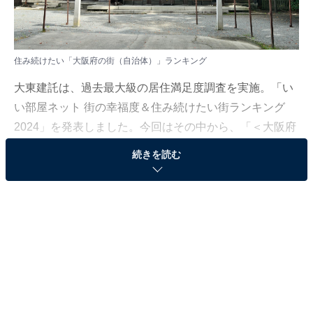
住み続けたい「大阪府の街（自治体）」ランキング
大東建託は、過去最大級の居住満足度調査を実施。「い
い部屋ネット 街の幸福度＆住み続けたい街ランキング
2024」を発表しました。今回はその中から、「＜大阪府
版＞住み続けたい街ランキング」を紹介します。
続きを読む
なお大阪府の「住み続けたい街（自治体）」ランキング
は、大阪府居住の20歳以上の男女を対象に調査を実施
し、2020〜2024年の回答6万3978人分を累積して集計
（一部の回答のみ2019年を追加、回答者に重複なし）。
回答者が50人以上の自治体を対象としています。
＞10位までの全ランキング結果