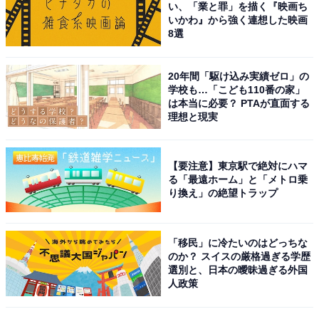
い、「業と罪」を描く『映画ち
いう感じがするので、立ち居振る舞いも謙虚そうです」
いかわ』から強く連想した映画
8選
（30代女性／兵庫県）といった声がありました。
20年間「駆け込み実績ゼロ」の
※回答者のコメントは原文ママです
学校も…「こども110番の家」
は本当に必要？ PTAが直面する
理想と現実
11位までの全ランキング結果を見
次ページ
る
【要注意】東京駅で絶対にハマ
る「最遠ホーム」と「メトロ乗
り換え」の絶望トラップ
「移民」に冷たいのはどっちな
のか？ スイスの厳格過ぎる学歴
選別と、日本の曖昧過ぎる外国
人政策