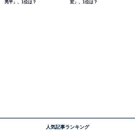
亮平」、1位は？
宏」、1位は？
しくしてくれそう」（20代男性／岐阜県）などのコメン
トがありました。
1位：石田ゆり子（69票）