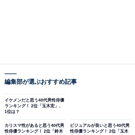
A post shared by 木村多江 (@taekimura_official)
2位は「木村多江」さんでした。舞台女優として芸能界
デビュー。ドラマ『リング～最終章～』（フジテレビ
系）で山村貞子役を演じ、注目を集めます。薄幸な役を
演じることが多い中、桐野夏生さん原作の映画『東京
編集部が選ぶおすすめ記事
島』では男だらけの無人島でサバイバルする役に挑むな
ど、意外な役どころも。日本舞踊の師範資格も持ってい
るそうです。
イケメンだと思う40代男性俳優
ランキング！ 2位「玉木宏」、
1位は？
回答者からは「お淑やかで控えめなイメージの女性なの
で」（40代回答しない／兵庫県）、「奥ゆかしい感じが
カリスマ性があると思う40代男
ビジュアルが良いと思う40代男
性俳優ランキング！ 2位「鈴木
性俳優ランキング！ 2位「玉木
いいから」（30代女性／大阪府）、「どんな人にでも優