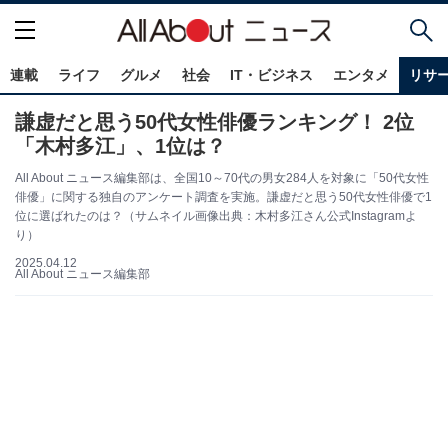
連載
ライフ
グルメ
社会
IT・ビジネス
エンタメ
リサ
謙虚だと思う50代女性俳優ランキング！ 2位
「木村多江」、1位は？
All About ニュース編集部は、全国10～70代の男女284人を対象に「50代女性
俳優」に関する独自のアンケート調査を実施。謙虚だと思う50代女性俳優で1
位に選ばれたのは？（サムネイル画像出典：木村多江さん公式Instagramよ
り）
2025.04.12
All About ニュース編集部