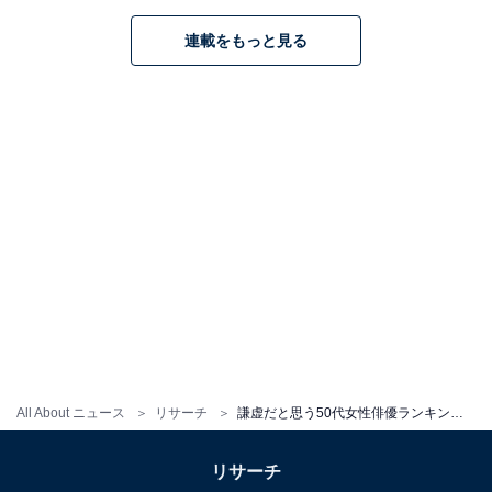
連載をもっと見る
こちらもおすすめ
カリスマ性があると思う40代女性俳優ランキン
グ！ 1位「米倉涼子」、2位は？
All About ニュース
リサーチ
謙虚だと思う50代女性俳優ランキング！ 2位「木村多江」、1位は？
1
2
リサーチ