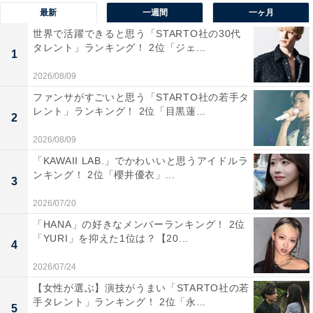
最新
一週間
一ヶ月
世界で活躍できると思う「STARTO社の30代
タレント」ランキング！ 2位「ジェ...
1
2026/08/09
ファンサがすごいと思う「STARTO社の若手タ
レント」ランキング！ 2位「目黒蓮...
2
2026/08/09
「KAWAII LAB.」でかわいいと思うアイドルラ
ンキング！ 2位「櫻井優衣」...
3
View this post on Instagram
2026/07/20
「HANA」の好きなメンバーランキング！ 2位
「YURI」を抑えた1位は？【20...
4
2026/07/24
【女性が選ぶ】演技がうまい「STARTO社の若
手タレント」ランキング！ 2位「永...
5