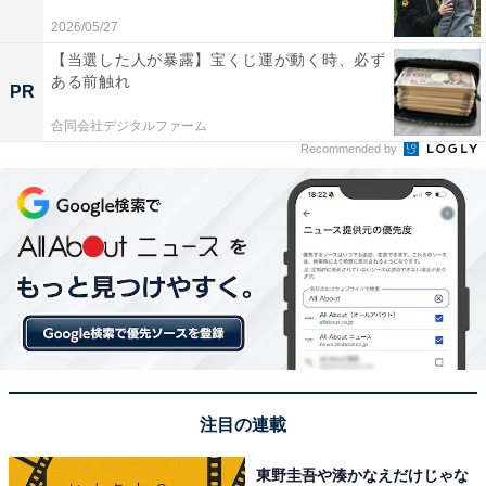
2026/05/27
【当選した人が暴露】宝くじ運が動く時、必ず
ある前触れ
A post shared by 石田ゆり子 Yuriko Ishida (@yuriyuri1003)
PR
合同会社デジタルファーム
Recommended by
1位は石田ゆり子さんでした。1988年に俳優デビューし
て以来、多くのドラマや映画に出演して俳優としてのキ
ャリアと知名度を積み上げています。2016年に放送され
たドラマ『逃げるは恥だが役に立つ』（TBS系）では、
主人公を優しく見守る叔母役がハマり役となり、演技力
の高さや透明感のある魅力が改めて注目されました。
回答者のコメントを見ると「喋るスピードがゆっくりで
口調が優しいからです」（30代女性／東京都）、「時々
出るトーク番組などでも、自分から前に前に出る様子は
注目の連載
なく、話す感じも穏やかなので」（40代女性／東京
東野圭吾や湊かなえだけじゃな
都）、「品があり、周りへの配慮ができる大人の女性と