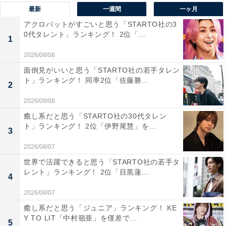
最新
一週間
一ヶ月
1位：ディーン・フジオカ（66票）
アクロバットがすごいと思う「STARTO社の3
0代タレント」ランキング！ 2位「...
1
2026/08/08
面倒見がいいと思う「STARTO社の若手タレン
ト」ランキング！ 同率2位「佐藤勝...
2
2026/08/08
癒し系だと思う「STARTO社の30代タレン
ト」ランキング！ 2位「伊野尾慧」を...
3
2026/08/07
世界で活躍できると思う「STARTO社の若手タ
レント」ランキング！ 2位「目黒蓮...
View this post on Instagram
4
2026/08/07
癒し系だと思う「ジュニア」ランキング！ KE
Y TO LIT「中村嶺亜」を僅差で...
5