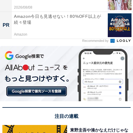
2026/08/08
Amazon今日も見逃せない！80%OFF以上が
続々登場
PR
Amazon
A post shared by Dean Fujioka藤岡靛 (@tfjok)
Recommended by
1位は「ディーン・フジオカ」さんでした。福島県生ま
れながら、2004年に香港でモデルの活動をスタート。
2006年に活動拠点を台湾に移し、日本での活動は2011年
からという逆輸入タレントです。映画『鋼の錬金術師』
シリーズ、ドラマ『パンドラの果実～科学犯罪捜査ファ
イル～』シリーズ（日本テレビ系）、NHK大河ドラマ
『青天を衝け』などに出演。端正なルックスとスタイル
に加え、英語や中国語も話せる知的な雰囲気が魅力で
注目の連載
す。
東野圭吾や湊かなえだけじゃな