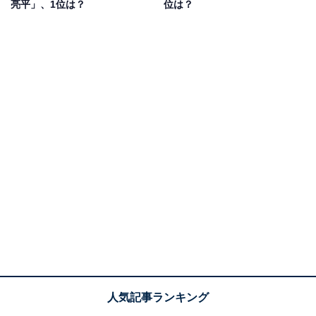
亮平」、1位は？
位は？
りやすく、かっこいい方だと思います」（50代女性／埼
玉県）、「若い時も格好良かったが、年を重ねたら渋さ
や色気など新たな魅力が出てきている」（30代女性／新
潟県）などのコメントがありました。