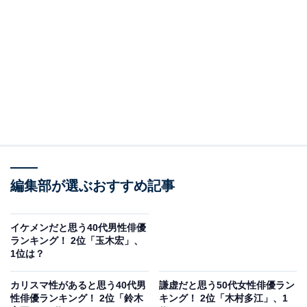
A post shared by 『ゴールデンカムイ』公式 (@kamuy_movie)
2位は「玉木宏」さんでした。2001年公開の映画『ウォ
ーターボーイズ』での演技が注目され、2003年のNHK連
続テレビ小説『こころ』で一気に知名度を上げました。
編集部が選ぶおすすめ記事
その後、ドラマ『のだめカンタービレ』（フジテレビ
系）でさらに人気を獲得。中国の歴史映画『曹操暗殺 三
国志外伝』で海外作品に初参加するなど、さまざまな作
イケメンだと思う40代男性俳優
ランキング！ 2位「玉木宏」、
品で活躍しています。
1位は？
回答者からは「爽やかで清潔感があるイケメンだと思い
カリスマ性があると思う40代男
謙虚だと思う50代女性俳優ラン
性俳優ランキング！ 2位「鈴木
キング！ 2位「木村多江」、1
ます」（30代男性／千葉県）、「整った顔立ちで、分か