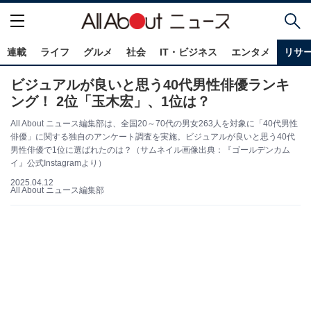
連載
ライフ
グルメ
社会
IT・ビジネス
エンタメ
リサ
ビジュアルが良いと思う40代男性俳優ランキ
ング！ 2位「玉木宏」、1位は？
All About ニュース編集部は、全国20～70代の男女263人を対象に「40代男性
俳優」に関する独自のアンケート調査を実施。ビジュアルが良いと思う40代
男性俳優で1位に選ばれたのは？（サムネイル画像出典：『ゴールデンカム
イ』公式Instagramより）
2025.04.12
All About ニュース編集部