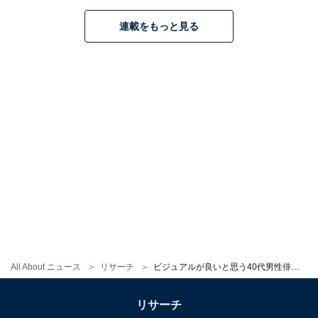
連載をもっと見る
10位までの全ランキング結果を見
次ページ
る
All About ニュース
リサーチ
ビジュアルが良いと思う40代男性俳優ランキング！ 2位「玉木宏」、1位は？
リサーチ