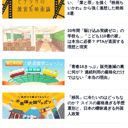
い、「業と罪」を描く『映画ち
回答者のコメントを見ると「目が大きくて綺麗な顔立ち
いかわ』から強く連想した映画
8選
なので」（50代女性／埼玉県）、「スタイルもよくブラ
ック衣装が似合うのでかっこいいと思う」（40代男性／
20年間「駆け込み実績ゼロ」の
茨城県）、「シンプルに顔立ちが男らしくもあり綺麗だ
学校も…「こども110番の家」
と思うから」（30代女性／京都府）といった声がありま
は本当に必要？ PTAが直面する
理想と現実
した。
※回答者のコメントは原文ママです
「青春18きっぷ」販売激減の裏
に何が？ 連続利用の厳格化だけ
ではない「本当の理由」
「移民」に冷たいのはどっちな
のか？ スイスの厳格過ぎる学歴
選別と、日本の曖昧過ぎる外国
人政策
連続ドラマＷ だから殺せなかった
Amazonで見る