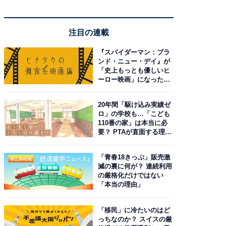
注目の連載
『スパイダーマン：ブラ
ンド・ニュー・デイ』が
「史上もっとも優しいヒ
ーロー映画」になった理
由。予習したい作品は？
20年間「駆け込み実績ゼ
ロ」の学校も…「こども
110番の家」は本当に必
要？ PTAが直面する理想
と現実
「青春18きっぷ」販売激
減の裏に何が？ 連続利用
の厳格化だけではない
「本当の理由」
「移民」に冷たいのはど
っちなのか？ スイスの厳