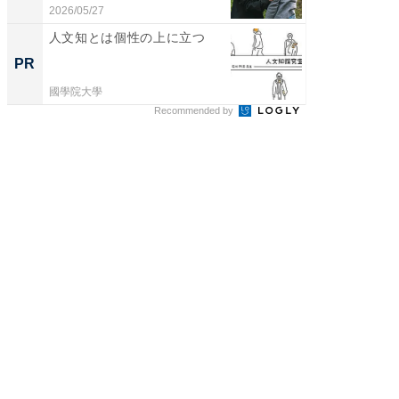
倒...
2026/05/27
2026/08/0
人文知とは個性の上に立つ
特別な
「太り
PR
PR
とは？
國學院大學
森永乳業
Recommended by