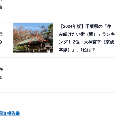
宿
【2024年版】千葉県の「住
ラ
み続けたい街（駅）」ランキ
み
ング！ 2位「大神宮下（京成
？
本線）」、1位は？
キ
エ
 調査報告書