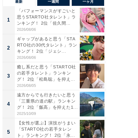
最新
一週間
一ヶ月
「パフォーマンスがすごいと
「癒し系
思うSTARTO社タレント」ラ
タレント
1
1
ンキング！ 2位「佐久間...
「井ノ原
2026/08/06
2026/08/0
ギャップがあると思う「STA
癒し系だ
RTO社の30代タレント」ラン
の若手
2
2
キング！ 2位「ジェシ...
グ！ 2
2026/08/06
2026/08/0
癒し系だと思う「STARTO社
ギャップ
の若手タレント」ランキン
RTO社
3
3
グ！ 2位「松島聡」を抑え...
キング！
2026/08/05
2026/08/0
遠方からでも行きたいと思う
「世界で
「三重県の道の駅」ランキン
ARTO
4
4
グ！ 2位「飯高」を抑えた1...
グ！ 2
2025/10/09
2026/08/0
【女性が選ぶ】演技がうまい
身長を知
「STARTO社の若手タレン
性俳優」
5
5
ト」ランキング！ 2位「永...
「鈴木