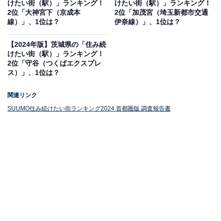
けたい街（駅）」ランキング！
けたい街（駅）」ランキング！
2位「大神宮下（京成本
2位「加茂宮（埼玉新都市交通
線）」、1位は？
伊奈線）」、1位は？
1位：みなとみらい（みなとみらい線）
【2024年版】茨城県の「住み続
けたい街（駅）」ランキング！
2位「守谷（つくばエクスプレ
1位は「みなとみらい（みなとみらい線）」でした。横
ス）」、1位は？
浜を代表する観光・商業エリアの中心に位置する駅で
す。周辺には大型商業施設やオフィスビル、ホテル、コ
関連リンク
ンベンション施設が立ち並び、現代的な街並みを形成し
SUUMO住み続けたい街ランキング2024 首都圏版 調査報告書
ています。ランドマークタワーをはじめとする高層ビル
群や、遊園地などのアミューズメント施設も充実してお
り、休日には多くの人でにぎわいます。公共交通機関の
利便性が高く、横浜の各エリアや東京方面へのアクセス
も良好です。
10位までの全ランキング結果を見
次ページ