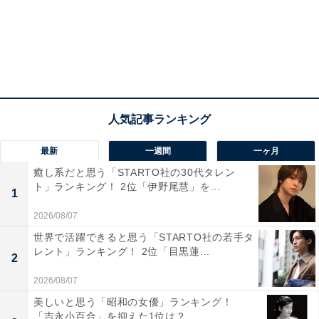
る
最新
一週間
一ヶ月
癒し系だと思う「STARTO社の30代タレン
ト」ランキング！ 2位「伊野尾慧」を...
1
2026/08/07
世界で活躍できると思う「STARTO社の若手タ
レント」ランキング！ 2位「目黒蓮...
2
こちらもおすすめ
2026/08/07
【2024年版】首都圏の「住み続けたい街
美しいと思う「昭和の女優」ランキング！
（駅）」ランキング！ 2位「馬車道（みなとみ
「吉永小百合」を抑えた1位は？