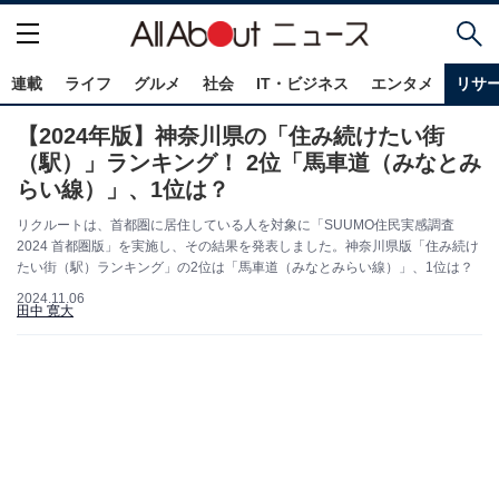
連載
ライフ
グルメ
社会
IT・ビジネス
エンタメ
リサ
【2024年版】神奈川県の「住み続けたい街
（駅）」ランキング！ 2位「馬車道（みなとみ
らい線）」、1位は？
リクルートは、首都圏に居住している人を対象に「SUUMO住民実感調査
2024 首都圏版」を実施し、その結果を発表しました。神奈川県版「住み続け
たい街（駅）ランキング」の2位は「馬車道（みなとみらい線）」、1位は？
2024.11.06
田中 寛大