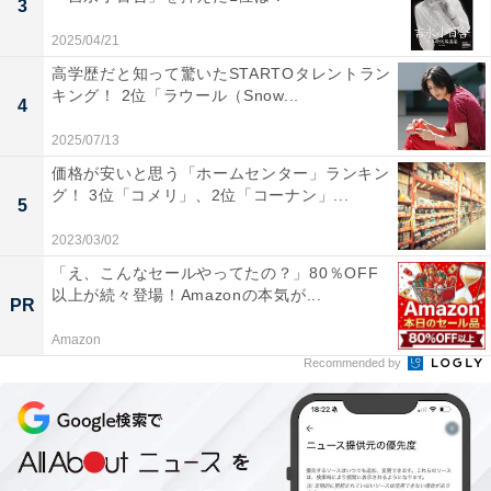
3
らい線）」、1位は？
2025/04/21
高学歴だと知って驚いたSTARTOタレントラン
キング！ 2位「ラウール（Snow...
4
2025/07/13
価格が安いと思う「ホームセンター」ランキン
グ！ 3位「コメリ」、2位「コーナン」...
5
1
2
2023/03/02
「え、こんなセールやってたの？」80％OFF
以上が続々登場！Amazonの本気が...
PR
Amazon
Recommended by