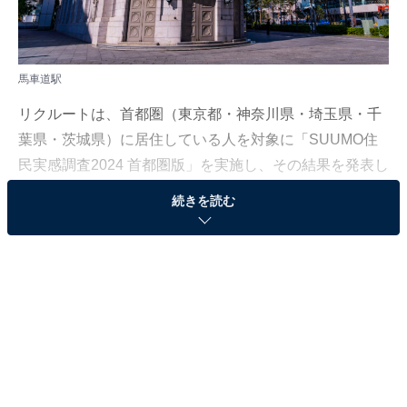
馬車道駅
リクルートは、首都圏（東京都・神奈川県・埼玉県・千
葉県・茨城県）に居住している人を対象に「SUUMO住
民実感調査2024 首都圏版」を実施し、その結果を発表し
ました。本記事では、神奈川県版「住み続けたい街
続きを読む
（駅）ランキング」を紹介します。
＞10位までのランキング結果を見る
2位：馬車道（みなとみらい線）
2位は「馬車道（みなとみらい線）」でした。馬車道駅
周辺は、横浜を代表する歴史的建造物と近代的な街並み