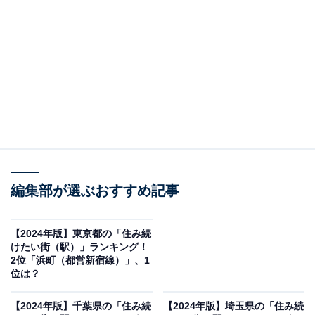
が共存するエリアです。オフィスビルや商業施設も多
く、ビジネス街としての顔も併せ持っています。横浜市
の中心部に位置し、みなとみらい地区や関内地区へのア
クセスも良好です。駅から徒歩圏内には横浜赤レンガ倉
庫などの人気スポットがあり、観光の拠点としても重宝
されています。
編集部が選ぶおすすめ記事
【2024年版】東京都の「住み続
けたい街（駅）」ランキング！
2位「浜町（都営新宿線）」、1
位は？
【2024年版】千葉県の「住み続
【2024年版】埼玉県の「住み続