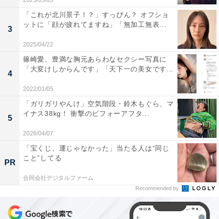
2023/03/03
「これが北川景子！？」すっぴん？ オフショ
ットに「顔が疲れてますね」「無加工無表...
3
2025/04/22
篠崎愛、豊満な胸元あらわなセクシー写真に
「大変けしからんです」「天下一の美女です...
4
2022/01/05
「ガリガリやんけ」空気階段・鈴木もぐら、マ
イナス38kg！ 衝撃のビフォーアフタ...
5
2026/04/07
「宝くじ、運じゃなかった」当たる人は“同じ
こと”してる
PR
合同会社デジタルファーム
Recommended by