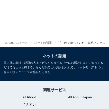
All About ニュース
ネットの話題
「これを待っていた」完熟フレッシュ・池田レイラ、高校同級生と谷間あらわな水着姿！ 「ムチムチしてて最高」
ネットの話題
国内外のSNSで話題の人＆トピックをタイムリーにお届けします。知ってる
だけでちょっと得する、なんだか楽しい気分になれる、ネット発「知ら（な
きゃ）損」ニュースが盛りだくさん。
関連サービス
All About
All About Japan
イチオシ