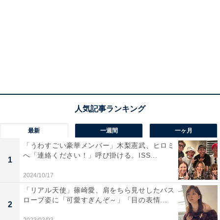
最新
一週間
一ヶ月
「うわすごい豪華メンバー」木梨憲武、ヒロミ
へ「連絡ください！」呼び掛ける。ISS...
1
2024/10/17
「リアル天使」篠崎愛、肩をちら見せしたバス
ローブ姿に「可愛すぎんぞ～」「目の表情...
2