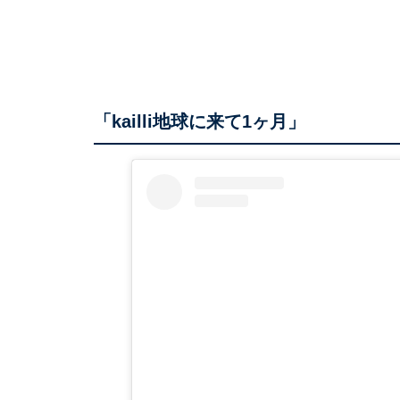
「kailli地球に来て1ヶ月」