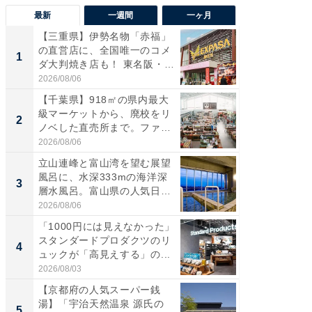
最新
一週間
一ヶ月
【三重県】伊勢名物「赤福」
【兵庫
の直営店に、全国唯一のコメ
ーメン
1
1
ダ大判焼き店も！ 東名阪・
再現した
伊...
道...
2026/08/06
2026/08/0
【千葉県】918㎡の県内最大
【三重
級マーケットから、廃校をリ
の直営
2
2
ノベした直売所まで。ファ
ダ大判焼
ー...
伊...
2026/08/06
2026/08/0
立山連峰と富山湾を望む展望
【千葉県
風呂に、水深333mの海洋深
級マー
3
3
層水風呂。富山県の人気日
ノベし
帰...
ー...
2026/08/06
2026/08/0
「1000円には見えなかった」
ステラ
スタンダードプロダクツのリ
詰め放題
4
4
ュックが「高見えする」の...
00円で「
2026/08/03
2026/08/0
【京都府の人気スーパー銭
立山連
湯】「宇治天然温泉 源氏の
風呂に、
5
5