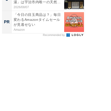
湯」は宇治市内唯一の天然温
層水風
泉と...
帰...
2026/08/07
2026/08/0
「今日の目玉商品は？」毎日
【西野
変わるAmazonタイムセール
を追求
PR
PR
が見逃せない
は
Amazon
FINCHI o
Recommended by