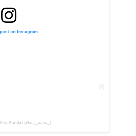
 post on Instagram
Keiji Kuroki (@keiji_papa_)