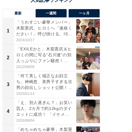
最新
一週間
一ヶ月
「うわすごい豪華メンバー」
「さす
木梨憲武、ヒロミへ「連絡く
は」高
1
1
ださい！」呼び掛ける。IS
災地を
S...
「カ...
2024/10/17
2026/08/0
「EXILEかと」木梨憲武＆ヒ
「女の
ロミの間に写る“石川遼”の別
介、バ
2
2
人っぷりにファン騒然！...
らのプレ
愛...
2022/09/09
2026/08/0
「何て美しく端正なお顔立
「脚が
ち」神崎恵、美男子すぎる次
横川尚
3
3
男の顔出しショット公開！
ムキな姿
「め...
刃...
2025/01/14
2026/08/0
「え、別人過ぎん？」お笑い
「え、
芸人、2カ月で約12kgのダイ
芸人、2
4
4
エットに成功！ 「イケメ...
エットに
2026/08/04
2026/08/0
「めちゃめちゃ豪華」木梨憲
「脳がバ