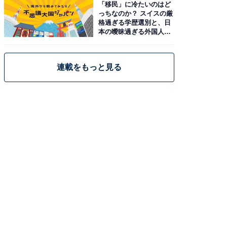
「移民」に冷たいのはど
っちなのか？ スイスの厳
格過ぎる学歴選別と、日
本の曖昧過ぎる外国人政
策
連載をもっと見る