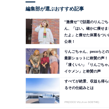
編集部が選ぶおすすめ記事
“激痩せ”で話題のりんごち
ん、「はい。確かに痩せま
たよ」と痩せた体重をつい
公表！
りんごちゃん、pecoらとの
最新ショットに称賛の声！
「凄くいい」「りんごちゃ
イケメン」と称賛の声
すべてが絶景、収益も得ら
るその仕組みとは
PR(COCO VILLA on GOETHE)