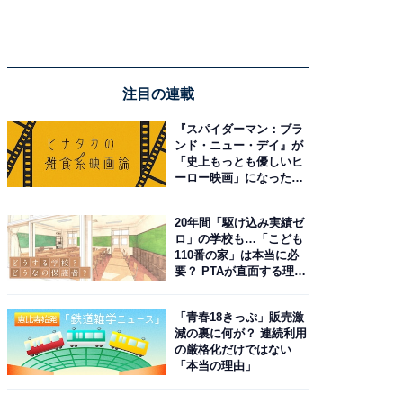
注目の連載
『スパイダーマン：ブラ
ンド・ニュー・デイ』が
「史上もっとも優しいヒ
ーロー映画」になった理
由。予習したい作品は？
20年間「駆け込み実績ゼ
ロ」の学校も…「こども
110番の家」は本当に必
要？ PTAが直面する理想
と現実
「青春18きっぷ」販売激
減の裏に何が？ 連続利用
の厳格化だけではない
「本当の理由」