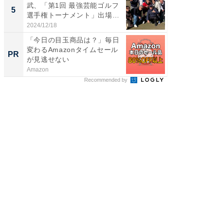
武、「第1回 最強芸能ゴルフ
装姿が話
5
5
選手権トーナメント」出場
のお父さ
メ...
2024/12/18
2026/08/0
「今日の目玉商品は？」毎日
シェア別荘
変わるAmazonタイムセール
wners
PR
PR
が見逃せない
Amazon
COCO VIL
Recommended by