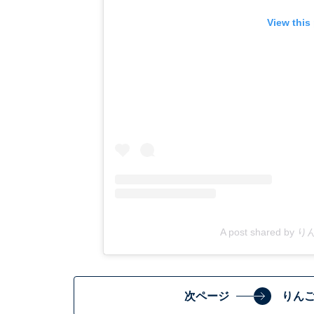
View this
A post shared by
次ページ
りん