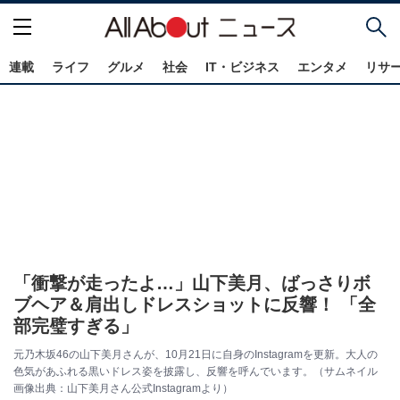
連載
ライフ
グルメ
社会
IT・ビジネス
エンタメ
リサ
「衝撃が走ったよ…」山下美月、ばっさりボ
ブヘア＆肩出しドレスショットに反響！ 「全
部完璧すぎる」
元乃木坂46の山下美月さんが、10月21日に自身のInstagramを更新。大人の
色気があふれる黒いドレス姿を披露し、反響を呼んでいます。（サムネイル
画像出典：山下美月さん公式Instagramより）