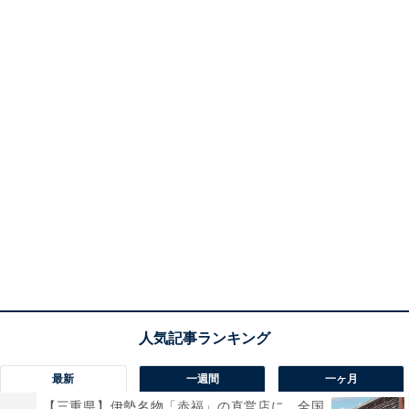
最新
一週間
一ヶ月
【三重県】伊勢名物「赤福」の直営店に、全国