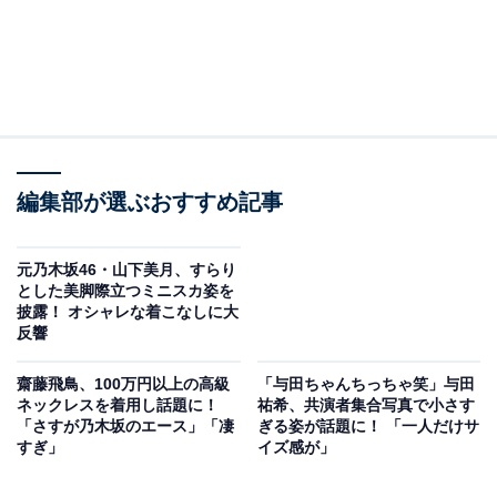
編集部が選ぶおすすめ記事
元乃木坂46・山下美月、すらり
とした美脚際立つミニスカ姿を
披露！ オシャレな着こなしに大
反響
齋藤飛鳥、100万円以上の高級
「与田ちゃんちっちゃ笑」与田
ネックレスを着用し話題に！
祐希、共演者集合写真で小さす
「さすが乃木坂のエース」「凄
ぎる姿が話題に！ 「一人だけサ
すぎ」
イズ感が」