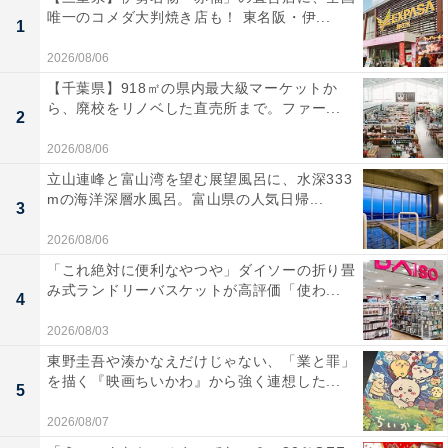
唯一のコメダ大判焼き店も！ 東名阪・伊...
1
2026/08/06
【千葉県】918㎡の県内最大級マーケットか
ら、廃校をリノベした直売所まで。ファー...
2
2026/08/06
立山連峰と富山湾を望む展望風呂に、水深333
mの海洋深層水風呂。富山県の人気日帰...
3
2026/08/06
「これ絶対に便利なやつや」ダイソーの折り畳
み式ランドリーバスケットが高評価「使わ...
4
2026/08/03
東野圭吾や湊かなえだけじゃない、「業と罪」
を描く『映画ちいかわ』から強く連想した...
5
2026/08/07