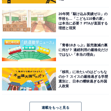
20年間「駆け込み実績ゼロ」の
学校も…「こども110番の家」
は本当に必要？ PTAが直面する
理想と現実
「青春18きっぷ」販売激減の裏
に何が？ 連続利用の厳格化だけ
ではない「本当の理由」
「移民」に冷たいのはどっちな
のか？ スイスの厳格過ぎる学歴
選別と、日本の曖昧過ぎる外国
人政策
連載をもっと見る