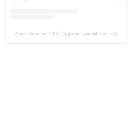
A post shared by 山下美月 (@mizuki.yamashita.official)