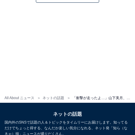
All About ニュース
ネットの話題
「衝撃が走ったよ…」山下美月、ばっさりボブヘア＆肩出しドレスショットに反響！ 「全部完璧すぎる」
ネットの話題
国内外のSNSで話題の人＆トピックをタイムリーにお届けします。知ってる
だけでちょっと得する、なんだか楽しい気分になれる、ネット発「知ら（な
きゃ）損」ニュースが盛りだくさん。