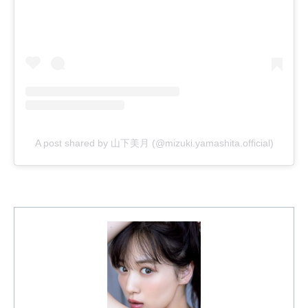
A post shared by 山下美月 (@mizuki.yamashita.official)