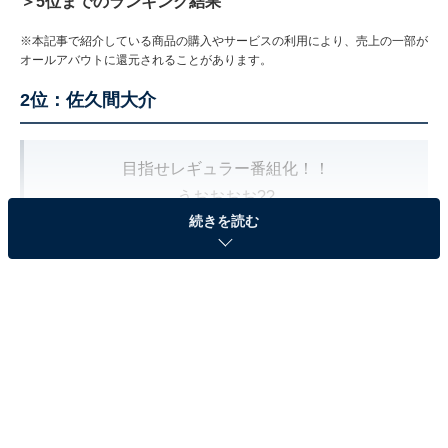
＞5位までのランキング結果
※本記事で紹介している商品の購入やサービスの利用により、売上の一部が
オールアバウトに還元されることがあります。
2位：佐久間大介
目指せレギュラー番組化！！
うおおおお??
続きを読む
#サクサクヒムヒム
pic.twitter.com/kh0OpO2brs
— 佐久間大介 (@SAK_SAK_SAKUMA)
September 1, 2024
2位に輝いたのは佐久間大介さんです。佐久間さんは、
2020年にアニメ『ブラッククローバー』（テレビ東京
系）で声優デビューを達成するなど、美声を生かした仕