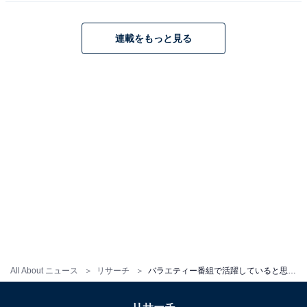
中でも、『芸能人が本気で考えた!ドッキリGP』（フジ
テレビ系）での活躍が有名で、記憶忍者隊・マッサマン
連載をもっと見る
は子どもからも人気に。2024年には『お台場冒険王』の
メインキャラクターに就任するなどブレーク中です。
2024年10月7日には、司会を務めた番組『ヘタコイ～男
の笑える恋愛失敗談～』（フジテレビ系）が放送され、
活躍の場を着実に広げています。
回答者からは、「サービス精神が旺盛だし素直なのでバ
ラエティ番組で見ていても心が和む」（40代女性／千葉
県）、「リアクションやキャラクターが評価されてさま
ざまな番組へ出演している」（30代男性／東京都）、
「マッサマンで子どもたちから絶大な支持と人気を得て
いるから」（20代女性／静岡県）などの意見が寄せられ
All About ニュース
リサーチ
バラエティー番組で活躍していると思う「Snow Man」のメンバーランキング！ 1位「向井康二」、2位は？
ました。