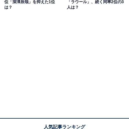
位「深澤辰哉」を抑えた1位
「ラウール」、続く同率2位の3
発揮できているから」（40代女性／岐阜県）などの意見
は？
人は？
が寄せられました。
CHEER Vol.33【表紙：佐久間大介】【9 BOARD
PINUP：髙橋海人／佐久間大介／長尾謙杜／井上瑞稀／浮
所飛貴／矢花黎】 (TJMOOK)
Amazonで見る