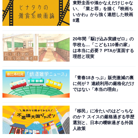
東野圭吾や湊かなえだけじゃな
い、「業と罪」を描く『映画ち
いかわ』から強く連想した映画
8選
20年間「駆け込み実績ゼロ」の
学校も…「こども110番の家」
は本当に必要？ PTAが直面する
理想と現実
A post shared by 向井康二(Koji Mukai) (@sn_kojimukai_official)
「青春18きっぷ」販売激減の裏
1位に輝いたのは向井康二さんです。向井さんは、グル
に何が？ 連続利用の厳格化だけ
ではない「本当の理由」
ープの中で特にバラエティー番組への出演が多く「お笑
い担当」として大活躍中。これまで、『アイ・アム・冒
険少年』（TBS系）をはじめ、『世界のお店にツッコみ
「移民」に冷たいのはどっちな
のか？ スイスの厳格過ぎる学歴
たい!』（テレビ東京系）などさまざまなバラエティー番
選別と、日本の曖昧過ぎる外国
組に出演してきました。
人政策