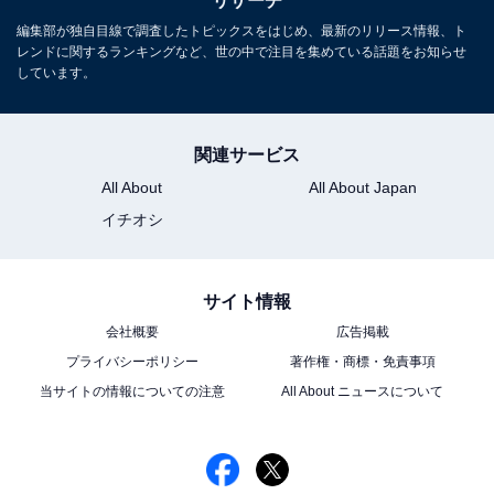
リサーチ
※回答者コメントは原文ママです
編集部が独自目線で調査したトピックスをはじめ、最新のリリース情報、ト
レンドに関するランキングなど、世の中で注目を集めている話題をお知らせ
しています。
この記事の筆者：ゆるま 小林 プロフィール
長年にわたってテレビ局でバラエティー番組、情報番組
などを制作。その後、フリーランスの編集・ライターに
関連サービス
転身。芸能情報に精通し、週刊誌、ネットニュースでテ
All About
All About Japan
レビや芸能人に関するコラムなどを執筆。編集プロダク
イチオシ
ション「ゆるま」を立ち上げる。
サイト情報
会社概要
広告掲載
プライバシーポリシー
著作権・商標・免責事項
当サイトの情報についての注意
All About ニュースについて