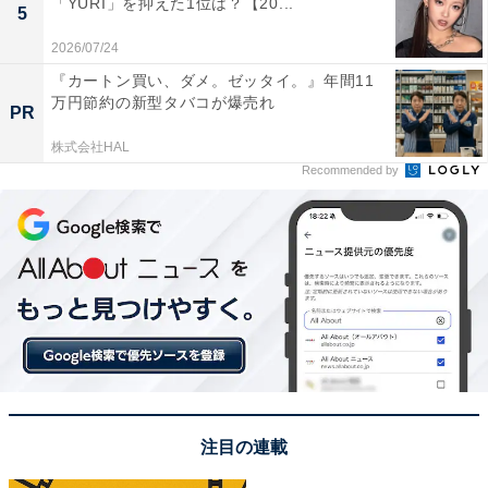
「YURI」を抑えた1位は？【20...
5
2026/07/24
『カートン買い、ダメ。ゼッタイ。』年間11
万円節約の新型タバコが爆売れ
1位：向井康二
PR
株式会社HAL
Recommended by
注目の連載
View this post on Instagram