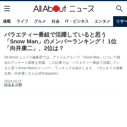
連載
ライフ
グルメ
社会
IT・ビジネス
エンタメ
リサ
バラエティー番組で活躍していると思う
「Snow Man」のメンバーランキング！ 1位
「向井康二」、2位は？
All About ニュース編集部では、アイドルグループ「Snow Man」について独
自のアンケート調査を実施。この記事では「バラエティー番組で活躍してい
ると思うSnow Manのメンバー」ランキングを紹介します。（サムネイル画像
出典：向井康二さん公式Instagram）
2024.10.27
ゆるま 小林