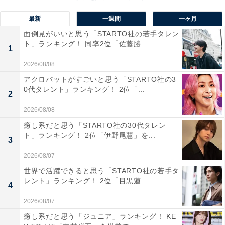
最新
一週間
一ヶ月
春になったら Blu-ray BOX [Blu-ray]
面倒見がいいと思う「STARTO社の若手タレン
Amazonで見る
ト」ランキング！ 同率2位「佐藤勝...
1
2026/08/08
アクロバットがすごいと思う「STARTO社の3
0代タレント」ランキング！ 2位「...
2
2026/08/08
癒し系だと思う「STARTO社の30代タレン
ト」ランキング！ 2位「伊野尾慧」を...
深澤辰哉さんの商品をAmazonで見る
3
2026/08/07
世界で活躍できると思う「STARTO社の若手タ
レント」ランキング！ 2位「目黒蓮...
4
2026/08/07
癒し系だと思う「ジュニア」ランキング！ KE