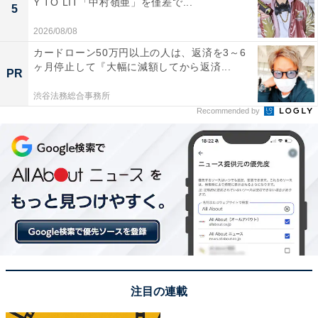
Y TO LIT「中村嶺亜」を僅差で...
5
2026/08/08
カードローン50万円以上の人は、返済を3～6
ヶ月停止して『大幅に減額してから返済...
PR
渋谷法務総合事務所
Recommended by
1位：目黒蓮
注目の連載