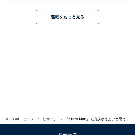
に俳優としての仕事が多く、注目作に次々と出演してい
る目黒さん。2021年に放送された『教場II』（フジテレ
連載をもっと見る
ビ系）や『消えた初恋』（テレビ朝日系）で注目され、
佐倉想役を演じた『silent』（フジテレビ系）の演技で大
ブレークを果たします。
その後は、NHK連続テレビ小説『舞いあがれ!』、主演ド
ラマ『トリリオンゲーム』（TBS系）に出演。『月の満
ち欠け』や、大ヒットした『わたしの幸せな結婚』とい
った映画にも出演し、さまざまな賞を獲得しています。
2024年には、主演を務めた『海のはじまり』（フジテレ
ビ系）が放送され、大きな話題に。さらに、『劇場版 ト
リリオンゲーム』の公開を2025年2月14日に控えるな
ど、俳優として進化を続けています。
All About ニュース
リサーチ
「Snow Man」で演技がうまいと思うメンバーランキング！ 2位「深澤辰哉」を抑えた1位は？
回答者からは、「喋らなくても感情が伝わってくる表情