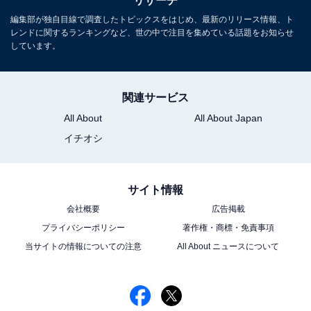
リサーチ
や仕草に演技力を感じます」（30代女性／鳥取県）、
編集部が独自目線で調査したトピックスをはじめ、最新のリリース情報、ト
「話し方が台本を読んでいるのではなく、自然に出てく
レンドに関するランキングなど、世の中で注目を集めている話題をお知らせ
しています。
る言葉を口にしている感じがして良い」（30代女性／東
京都）、「アイドルのイメージより俳優のイメージが強
く、どんな演技でも上手くこなしてくれる」（30代女性
関連サービス
／沖縄県）などの意見が寄せられました。
All About
All About Japan
イチオシ
※回答者コメントは原文ママです
この記事の筆者：ゆるま 小林 プロフィール
サイト情報
長年にわたってテレビ局でバラエティー番組、情報番組
会社概要
広告掲載
などを制作。その後、フリーランスの編集・ライターに
プライバシーポリシー
著作権・商標・免責事項
転身。芸能情報に精通し、週刊誌、ネットニュースでテ
当サイトの情報についての注意
All About ニュースについて
レビや芸能人に関するコラムなどを執筆。編集プロダク
ション「ゆるま」を立ち上げる。