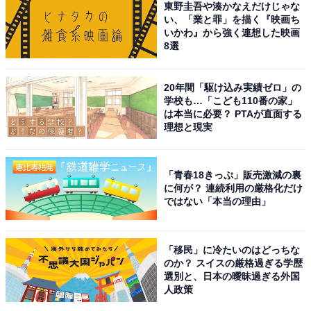
東野圭吾や湊かなえだけじゃな
い、「業と罪」を描く『映画ち
いかわ』から強く連想した映画
8選
20年間「駆け込み実績ゼロ」の
View this post on Instagram
学校も…「こども110番の家」
は本当に必要？ PTAが直面する
理想と現実
「青春18きっぷ」販売激減の裏
に何が？ 連続利用の厳格化だけ
ではない「本当の理由」
「移民」に冷たいのはどっちな
A post shared by 目黒蓮(Ren Meguro) (@sn_meguro.ren_official
のか？ スイスの厳格過ぎる学歴
選別と、日本の曖昧過ぎる外国
人政策
1位には目黒蓮さんが輝きました。グループの中では特