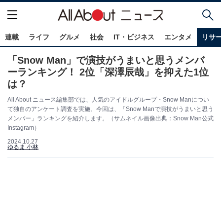
連載
ライフ
グルメ
社会
IT・ビジネス
エンタメ
リサ
「Snow Man」で演技がうまいと思うメンバ
ーランキング！ 2位「深澤辰哉」を抑えた1位
は？
All About ニュース編集部では、人気のアイドルグループ・Snow Manについ
て独自のアンケート調査を実施。今回は、「Snow Manで演技がうまいと思う
メンバー」ランキングを紹介します。（サムネイル画像出典：Snow Man公式
Instagram）
2024.10.27
ゆるま 小林