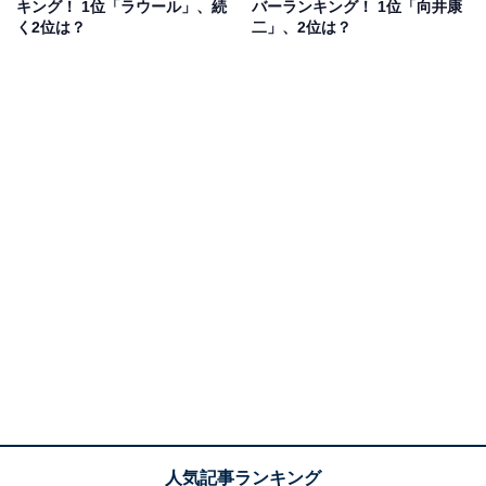
キング！ 1位「ラウール」、続
バーランキング！ 1位「向井康
レビ朝日系）などに出演。2024年放送の『春になった
く2位は？
二」、2位は？
ら』（フジテレビ系）に出演した際は、自然体の演技で
高い評価を得ました。秋ドラマとして放送中の『わたし
の宝物』（フジテレビ系）では、主人公の初恋の人で幼
なじみの冬月稜を担当。「托卵」という難しいテーマの
ドラマで、深澤さんの演技にも注目が集まっています。
回答者からは、「演技に癖がなくて自然」（20代女性／
京都府）、「おちゃらけもシリアスもいけるから」（40
代女性／東京都）、「普段ふざけている姿が多いからこ
そ、演技中のギャップにやられます」（20代女性／愛知
県）などの意見が寄せられました。