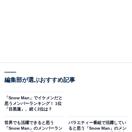
A post shared by Snow Man (@snowman.official.9)
2位には深澤辰哉さんが輝きました。深澤さんはグルー
編集部が選ぶおすすめ記事
プの最年長メンバーで、現在ではバラエティー番組でも
活躍中です。『ノンストップ!』（フジテレビ系）の隔週
レギュラーとしてもおなじみで、幅広い世代から人気を
「Snow Man」でイケメンだと
思うメンバーランキング！ 1位
集めています。
「目黒蓮」、続く2位は？
俳優としては、ドラマ『記憶捜査〜新宿東署事件ファイ
世界でも活躍できると思う
バラエティー番組で活躍してい
「Snow Man」のメンバーラン
ると思う「Snow Man」のメン
ル〜』（テレビ東京系）や『今日からヒットマン』（テ