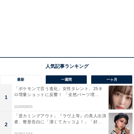
最新
一週間
一ヶ月
「ポケモンで言う進化」女性タレント、25キ
ロ増量ショットに反響！ 「全然パーツ埋...
1
2026/08/05
「逆カミングアウト」『ラヴ上等』の美人出演
者、整形告白に「潔くてカッコよ！」「好...
2