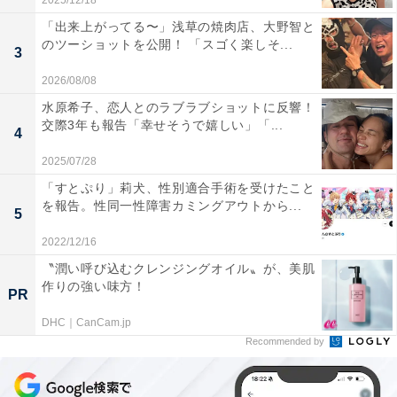
2025/12/18
「出来上がってる〜」浅草の焼肉店、大野智と
のツーショットを公開！ 「スゴく楽しそ...
3
2026/08/08
水原希子、恋人とのラブラブショットに反響！
交際3年も報告「幸せそうで嬉しい」「...
4
2025/07/28
「すとぷり」莉犬、性別適合手術を受けたこと
を報告。性同一性障害カミングアウトから...
5
2022/12/16
〝潤い呼び込むクレンジングオイル〟が、美肌
作りの強い味方！
PR
DHC｜CanCam.jp
Recommended by