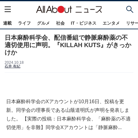
連載
ライフ
グルメ
社会
IT・ビジネス
エンタメ
リサ
日本麻酔科学会、配信番組で静脈麻酔薬の不
適切使用に声明。『KILLAH KUTS』がきっか
けか
2024.10.18
石井 有紀
日本麻酔科学会のXアカウントが10月16日、投稿を更
新。同学会の理事長である山蔭道明氏が声明を発表しま
した。 【実際の投稿：日本麻酔科学会、「麻酔薬の不適
切使用」を非難】同学会Xアカウントは「静脈麻酔...