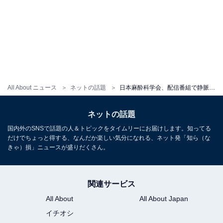
All About ニュース
ネットの話題
日本麻酔科学会、配信番組で静脈麻酔薬の不適切使用に声明。『KILLAH KUTS』がきっかけか
ネットの話題
国内外のSNSで話題の人＆トピックをタイムリーにお届けします。知ってる
だけでちょっと得する、なんだか楽しい気分になれる、ネット発「知ら（な
きゃ）損」ニュースが盛りだくさん。
関連サービス
All About
All About Japan
イチオシ