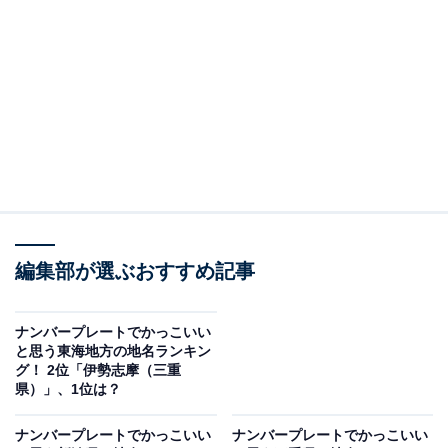
浜松市と言えば、世界的なオートバイメーカーの「本田
技研工業」「スズキ」「ヤマハ発動機」の創業地として
知られており、毎年「バイクのふるさと浜松」というイ
ベントが開催されています。
回答者からは「浜松オートのイメージでナンバープレー
トもかっこいい」（40代男性／石川県）、「昔住んでい
たので、政令指定都市を表しているのも魅力」（30代男
性／福岡県）、「海が近そうでかっこいいからです」
編集部が選ぶおすすめ記事
（30代女性／北海道）などのコメントがありました。
ナンバープレートでかっこいい
と思う東海地方の地名ランキン
グ！ 2位「伊勢志摩（三重
県）」、1位は？
ナンバープレートでかっこいい
ナンバープレートでかっこいい