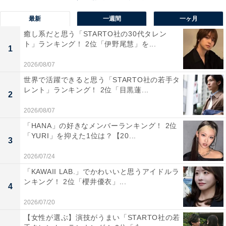
最新
一週間
一ヶ月
回答者のコメントを見ると「富士山は誰にでも理解で
癒し系だと思う「STARTO社の30代タレン
き、イメージに残りやすいから」（20代女性／福井
ト」ランキング！ 2位「伊野尾慧」を...
1
県）、「富士山は本当に、その地域だけが名乗れる感じ
2026/08/07
がする！日本一の山だし、日本の象徴だし、富士山プレ
世界で活躍できると思う「STARTO社の若手タ
ートはうらやましすぎる」（50代女性／兵庫県）、「日
レント」ランキング！ 2位「目黒蓮...
2
本一の山というイメージができ、世界に誇れるナンバー
プレートだと思うため」（50代男性／千葉県）といった
2026/08/07
声がありました。
「HANA」の好きなメンバーランキング！ 2位
「YURI」を抑えた1位は？【20...
3
※回答者のコメントは原文ママです
2026/07/24
「KAWAII LAB.」でかわいいと思うアイドルラ
ンキング！ 2位「櫻井優衣」...
4
5位までの全ランキング結果を見
次ページ
る
2026/07/20
【女性が選ぶ】演技がうまい「STARTO社の若