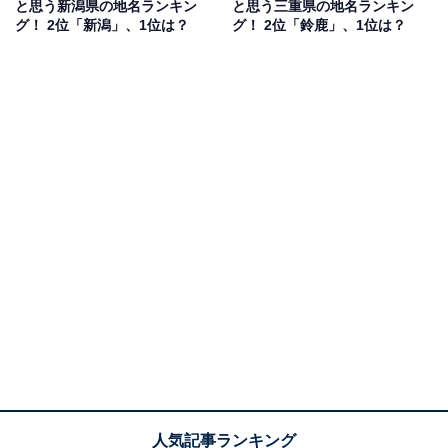
と思う新潟県の地名ランキン
と思う三重県の地名ランキン
グ！ 2位「新潟」、1位は？
グ！ 2位「鈴鹿」、1位は？
1位：富士山
1位は「富士山」でした。御殿場市、富士宮市、富士
市、裾野市などで交付されています。
日本人なら誰もが知る山の名前が使用されていることか
ら、やはり「かっこいい」と思う回答者も多かったよう
です。また、山梨県の富士吉田市、富士河口湖町などで
も同地域名のナンバーが発行されているため、
中部地方のランキング
でも圧倒的な得票数でした。