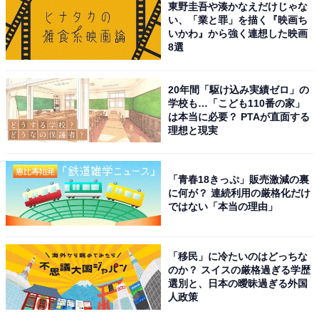
東野圭吾や湊かなえだけじゃな
い、「業と罪」を描く『映画ち
いかわ』から強く連想した映画
8選
20年間「駆け込み実績ゼロ」の
1
2
学校も…「こども110番の家」
は本当に必要？ PTAが直面する
理想と現実
「青春18きっぷ」販売激減の裏
に何が？ 連続利用の厳格化だけ
ではない「本当の理由」
「移民」に冷たいのはどっちな
のか？ スイスの厳格過ぎる学歴
選別と、日本の曖昧過ぎる外国
人政策