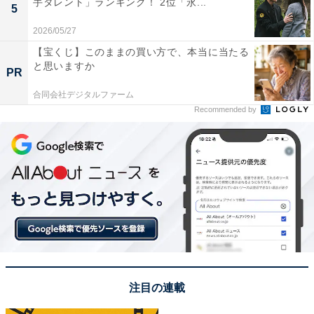
手タレント」ランキング！ 2位「永...
5
2026/05/27
【宝くじ】このままの買い方で、本当に当たる
と思いますか
PR
合同会社デジタルファーム
Recommended by
こちらもおすすめ
ナンバープレートでかっこいいと思う愛知県の
地名ランキング！ 2位「尾張小牧」、1位は？
注目の連載