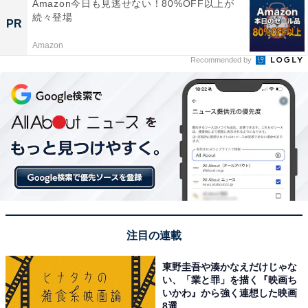
Amazon今日も見逃せない！80%OFF以上が
続々登場
PR
Amazon
Recommended by
注目の連載
東野圭吾や湊かなえだけじゃな
い、「業と罪」を描く『映画ち
いかわ』から強く連想した映画
8選