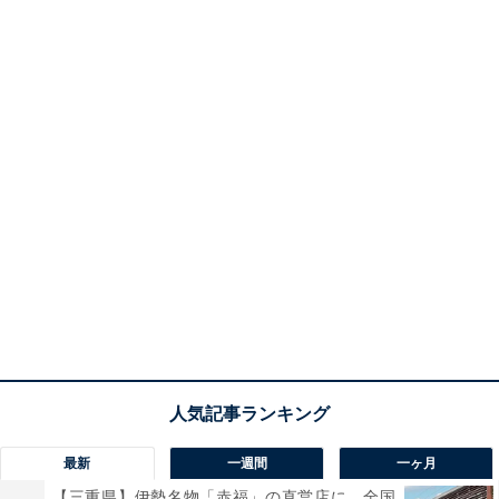
最新
一週間
一ヶ月
【三重県】伊勢名物「赤福」の直営店に、全国