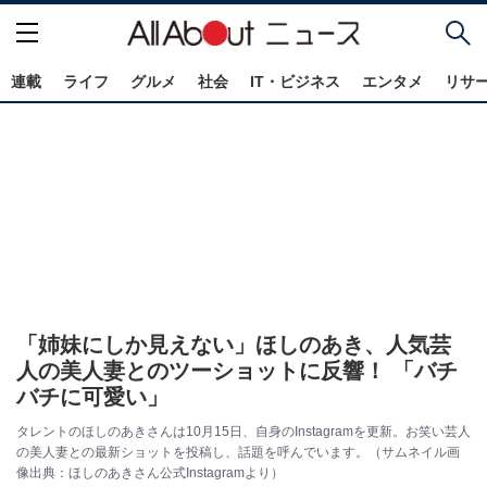
連載
ライフ
グルメ
社会
IT・ビジネス
エンタメ
リサ
「姉妹にしか見えない」ほしのあき、人気芸
人の美人妻とのツーショットに反響！ 「バチ
バチに可愛い」
タレントのほしのあきさんは10月15日、自身のInstagramを更新。お笑い芸人
の美人妻との最新ショットを投稿し、話題を呼んでいます。（サムネイル画
像出典：ほしのあきさん公式Instagramより）