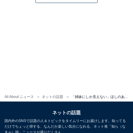
All About ニュース
ネットの話題
「姉妹にしか見えない」ほしのあき、人気芸人の美人妻とのツーショットに反響！ 「バチバチに可愛い」
ネットの話題
国内外のSNSで話題の人＆トピックをタイムリーにお届けします。知ってる
だけでちょっと得する、なんだか楽しい気分になれる、ネット発「知ら（な
きゃ）損」ニュースが盛りだくさん。