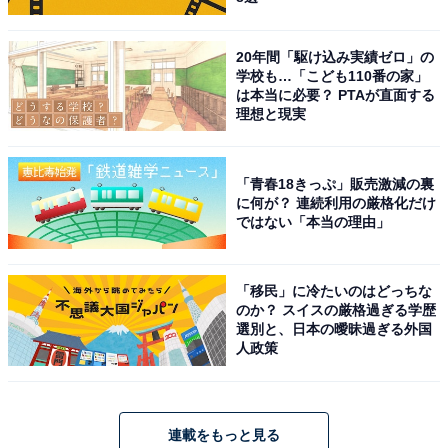
20年間「駆け込み実績ゼロ」の
学校も…「こども110番の家」
は本当に必要？ PTAが直面する
理想と現実
「青春18きっぷ」販売激減の裏
に何が？ 連続利用の厳格化だけ
ではない「本当の理由」
「移民」に冷たいのはどっちな
のか？ スイスの厳格過ぎる学歴
選別と、日本の曖昧過ぎる外国
人政策
連載をもっと見る