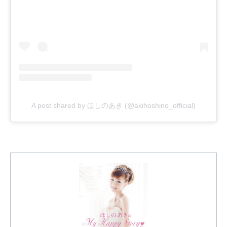
A post shared by ほしのあき (@akihoshino_official)