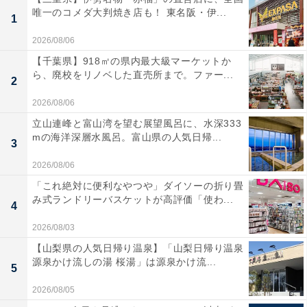
唯一のコメダ大判焼き店も！ 東名阪・伊...
1
2026/08/06
【千葉県】918㎡の県内最大級マーケットか
ら、廃校をリノベした直売所まで。ファー...
2
2026/08/06
立山連峰と富山湾を望む展望風呂に、水深333
mの海洋深層水風呂。富山県の人気日帰...
3
2026/08/06
「これ絶対に便利なやつや」ダイソーの折り畳
み式ランドリーバスケットが高評価「使わ...
4
2026/08/03
【山梨県の人気日帰り温泉】「山梨日帰り温泉
源泉かけ流しの湯 桜湯」は源泉かけ流...
5
2026/08/05