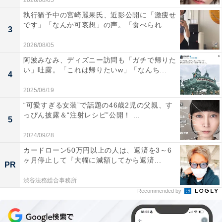
2026/08/05
執行猶予中の宮崎麗果氏、近影公開に「激痩せ
です」「なんか可哀想」の声。「食べられ...
3
2026/08/05
阿波みなみ、ディズニー訪問も「ガチで帰りた
い」吐露。「これは帰りたいw」「なんち...
4
2025/06/19
“可愛すぎる女装”で話題の46歳2児の父親、す
っぴん披露＆“注射レシピ”公開！ ...
5
2024/09/28
カードローン50万円以上の人は、返済を3～6
ヶ月停止して『大幅に減額してから返済...
PR
渋谷法務総合事務所
Recommended by