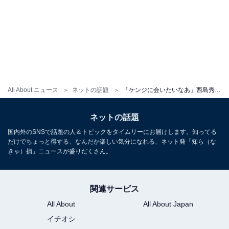
All About ニュース
ネットの話題
「ケンジに会いたいなあ」西島秀俊、人気ドラマのオフショットにファン期待の声！「私も2人に会いたい」
ネットの話題
国内外のSNSで話題の人＆トピックをタイムリーにお届けします。知ってる
だけでちょっと得する、なんだか楽しい気分になれる、ネット発「知ら（な
きゃ）損」ニュースが盛りだくさん。
関連サービス
All About
All About Japan
イチオシ