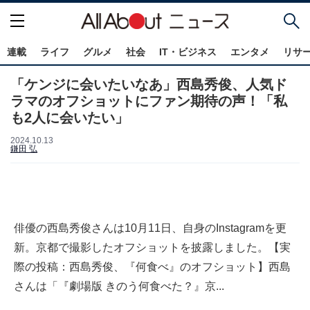
連載
ライフ
グルメ
社会
IT・ビジネス
エンタメ
リサ
「ケンジに会いたいなあ」西島秀俊、人気ド
ラマのオフショットにファン期待の声！「私
も2人に会いたい」
2024.10.13
鎌田 弘
俳優の西島秀俊さんは10月11日、自身のInstagramを更
新。京都で撮影したオフショットを披露しました。【実
際の投稿：西島秀俊、『何食べ』のオフショット】西島
さんは「『劇場版 きのう何食べた？』京...