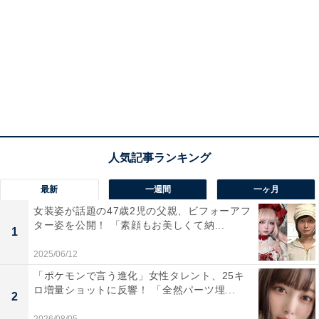
最新
一週間
一ヶ月
女装姿が話題の47歳2児の父親、ビフォーアフ
ター姿を公開！ 「素顔もお美しくて納...
1
2025/06/12
「ポケモンで言う進化」女性タレント、25キ
ロ増量ショットに反響！ 「全然パーツ埋...
2