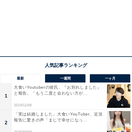
最新
一週間
一ヶ月
大食いYoutuberの彼氏、『お別れしました』
と報告。「もう二度と会わない方が...
1
2024/11/06
「実は結婚しました」大食いYouTuber、近況
報告に驚きの声「まじで幸せになっ...
2