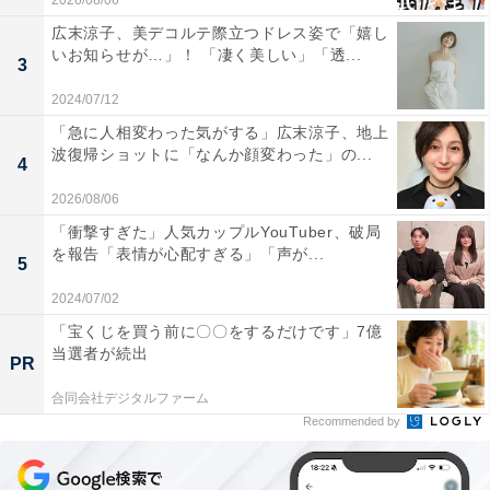
2026/08/06
広末涼子、美デコルテ際立つドレス姿で「嬉し
いお知らせが…」！ 「凄く美しい」「透...
3
2024/07/12
「急に人相変わった気がする」広末涼子、地上
波復帰ショットに「なんか顔変わった」の...
4
2026/08/06
「衝撃すぎた」人気カップルYouTuber、破局
を報告「表情が心配すぎる」「声が...
5
2024/07/02
「宝くじを買う前に〇〇をするだけです」7億
当選者が続出
PR
合同会社デジタルファーム
Recommended by