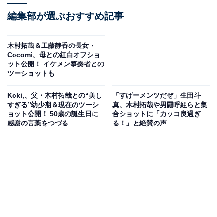
編集部が選ぶおすすめ記事
木村拓哉＆工藤静香の長女・
Cocomi、母との紅白オフショ
ット公開！ イケメン箏奏者との
ツーショットも
Koki,、父・木村拓哉との“美し
「すげーメンツだぜ」生田斗
すぎる”幼少期＆現在のツーシ
真、木村拓哉や男闘呼組らと集
ョット公開！ 50歳の誕生日に
合ショットに「カッコ良過ぎ
感謝の言葉をつづる
る！」と絶賛の声