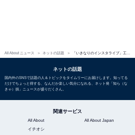
All About ニュース
ネットの話題
「いきなりのインスタライブ」工藤静香、ライブリハで歌声披露！ 「久しぶりに聴けて元気でましたぁ」
ネットの話題
国内外のSNSで話題の人＆トピックをタイムリーにお届けします。知ってる
だけでちょっと得する、なんだか楽しい気分になれる、ネット発「知ら（な
きゃ）損」ニュースが盛りだくさん。
関連サービス
All About
All About Japan
イチオシ